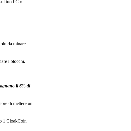
sul tuo PC o
Coin da minare
are i blocchi.
dagnano il 6% di
nore di mettere un
olo 1 CloakCoin