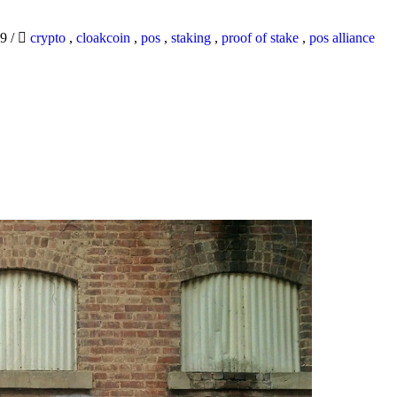
19
/
crypto
,
cloakcoin
,
pos
,
staking
,
proof of stake
,
pos alliance