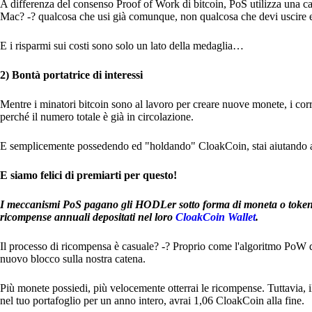
A differenza del consenso Proof of Work di bitcoin, PoS utilizza una c
Mac? -? qualcosa che usi già comunque, non qualcosa che devi uscire 
E i risparmi sui costi sono solo un lato della medaglia…
2) Bontà portatrice di interessi
Mentre i minatori bitcoin sono al lavoro per creare nuove monete, i cor
perché il numero totale è già in circolazione.
E semplicemente possedendo ed "holdando" CloakCoin, stai aiutando a man
E siamo felici di premiarti per questo!
I meccanismi PoS pagano gli HODLer sotto forma di moneta o token n
ricompense annuali depositati nel loro
CloakCoin Wallet
.
Il processo di ricompensa è casuale? -? Proprio come l'algoritmo PoW di 
nuovo blocco sulla nostra catena.
Più monete possiedi, più velocemente otterrai le ricompense. Tuttavia, i
nel tuo portafoglio per un anno intero, avrai 1,06 CloakCoin alla fine.