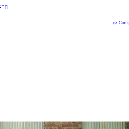
🕵‍♂
Comp