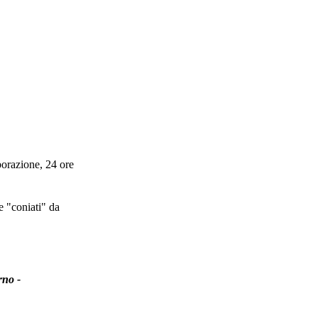
borazione, 24 ore
e "coniati" da
rno -