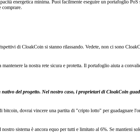
apacità energetica minima. Puoi facilmente eseguire un portafoglio PoS 
e comprare.
rispettivi di CloakCoin si stanno rilassando. Vedete, non ci sono Cloak
tenere la nostra rete sicura e protetta. Il portafoglio aiuta a convalid
ativo del progetto. Nel nostro caso, i proprietari di CloakCoin gua
bitcoin, dovrai vincere una partita di "cripto lotto" per guadagnare l'o
l nostro sistema è ancora equo per tutti e limitato al 6%. Se mantieni s