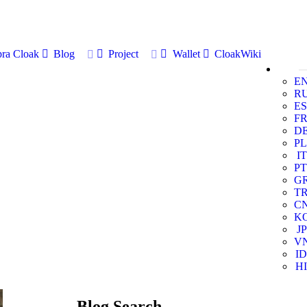
ra Cloak
Blog
Project
Wallet
CloakWiki
E
R
ES
F
D
PL
IT
PT
G
T
C
K
JP
V
ID
HI
Blog Search