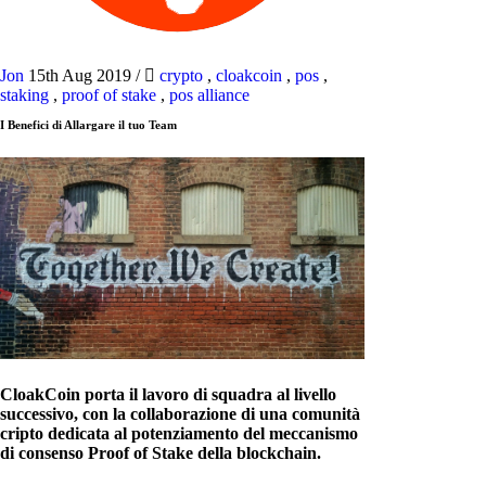
Jon
15th Aug 2019
/
crypto
,
cloakcoin
,
pos
,
staking
,
proof of stake
,
pos alliance
I Benefici di Allargare il tuo Team
CloakCoin porta il lavoro di squadra al livello
successivo, con la collaborazione di una comunità
cripto dedicata al potenziamento del meccanismo
di consenso Proof of Stake della blockchain.