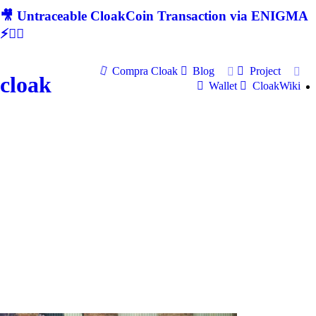
🎥 Untraceable CloakCoin Transaction via ENIGMA
⚡🕵‍♂
Compra Cloak
Blog
Project
cloak
Wallet
CloakWiki