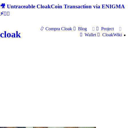
🎥 Untraceable CloakCoin Transaction via ENIGMA
⚡🕵‍♂
Compra Cloak
Blog
Project
cloak
Wallet
CloakWiki