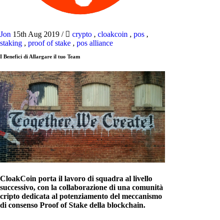
Jon
15th Aug 2019
/
crypto
,
cloakcoin
,
pos
,
staking
,
proof of stake
,
pos alliance
I Benefici di Allargare il tuo Team
CloakCoin porta il lavoro di squadra al livello
successivo, con la collaborazione di una comunità
cripto dedicata al potenziamento del meccanismo
di consenso Proof of Stake della blockchain.