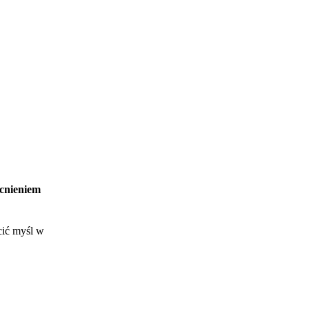
ocnieniem
cić myśl w