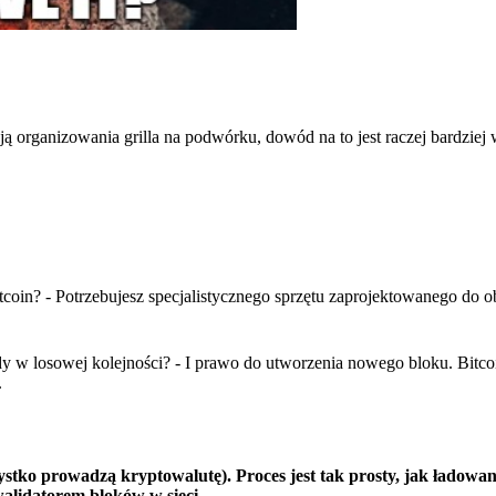
ą organizowania grilla na podwórku, dowód na to jest raczej bardziej
oin? - Potrzebujesz specjalistycznego sprzętu zaprojektowanego do ob
 w losowej kolejności? - I prawo do utworzenia nowego bloku. Bitco
.
 prowadzą kryptowalutę). Proces jest tak prosty, jak ładowanie
alidatorem bloków w sieci.