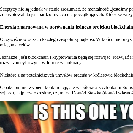
Sceptycy nie są jednak w stanie zrozumieć, że mentalność „jesteśmy pr
że kryptowaluta jest bardzo myląca dla początkujących. Który ze wsz
Energia zmarnowana w porównaniu jednego projektu blockchain z
Oczywiście w oczach każdego zespołu są najlepsi. W końcu nie przystąp
osiągania celów.
Jednakże, jeśli blockchain i kryptowaluta będą się rozwijać, rozwija
rozwiązań cyfrowych w formie współpracy.
Niektóre z najpotężniejszych umysłów pracują w królestwie blockchai
CloakCoin nie wybiera konkurencji, ale współpraca z członkami Soju
sojuszu, najpierw określmy, czym jest Dowód Stawka (dowód własnoś