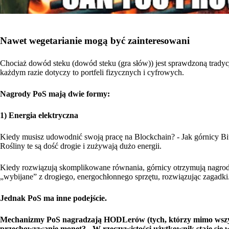
Nawet wegetarianie mogą być zainteresowani
Chociaż dowód steku (dowód steku (gra słów)) jest sprawdzoną tradycj
każdym razie dotyczy to portfeli fizycznych i cyfrowych.
Nagrody PoS mają dwie formy:
1) Energia elektryczna
Kiedy musisz udowodnić swoją pracę na Blockchain? - Jak górnicy Bitc
Rośliny te są dość drogie i zużywają dużo energii.
Kiedy rozwiązują skomplikowane równania, górnicy otrzymują nagrody
„wybijane” z drogiego, energochłonnego sprzętu, rozwiązując zagadki
Jednak PoS ma inne podejście.
Mechanizmy PoS nagradzają HODLerów (tych, którzy mimo wszystko
przechowywanie monet? - W rzeczywistości użytkownik staje się w