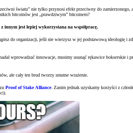
zeciwni światu” nie tylko przynosi efekt przeciwny do zamierzonego, a
ystkich bitcoinów jest „prawdziwym” bitcoinem?
 innym jest lepiej wykorzystana na współpracę.
isz do organizacji, jeśli nie wierzysz w jej podstawową ideologię i z
ć i nadal wprowadzać innowacje, musimy usunąć rękawice bokserskie i p
nów, ale cały ten brud tworzy smutne wrażenie.
szu
Proof of Stake Alliance
. Zanim jednak uzyskamy korzyści z czło
ci).