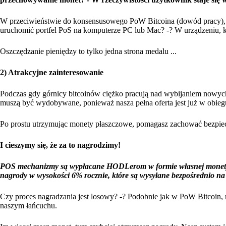
W przeciwieństwie do konsensusowego PoW Bitcoina (dowód pracy), 
uruchomić portfel PoS na komputerze PC lub Mac? -? W urządzeniu, któ
Oszczędzanie pieniędzy to tylko jedna strona medalu ...
2) Atrakcyjne zainteresowanie
Podczas gdy górnicy bitcoinów ciężko pracują nad wybijaniem nowych
muszą być wydobywane, ponieważ nasza pełna oferta jest już w obieg
Po prostu utrzymując monety płaszczowe, pomagasz zachować bezpiecz
I cieszymy się, że za to nagrodzimy!
POS mechanizmy są wypłacane HODLerom w formie własnej monety l
nagrody w wysokości 6% rocznie, które są wysyłane bezpośrednio na
Czy proces nagradzania jest losowy? -? Podobnie jak w PoW Bitcoin, 
naszym łańcuchu.