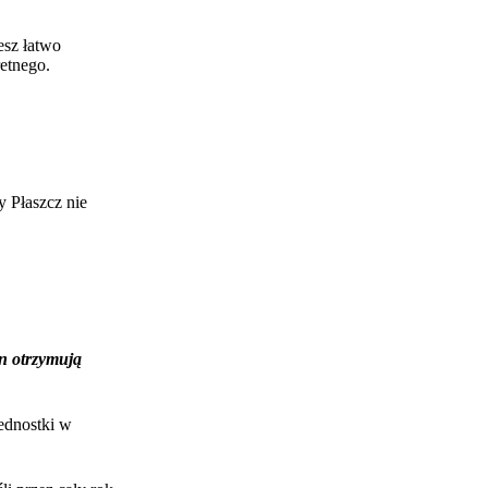
esz łatwo
etnego.
 Płaszcz nie
n otrzymują
ednostki w