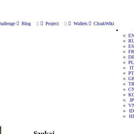
allenge
Blog
Project
Wallets
CloakWiki
E
R
ES
F
D
PL
IT
PT
G
T
C
K
JP
V
ID
HI
Szukaj