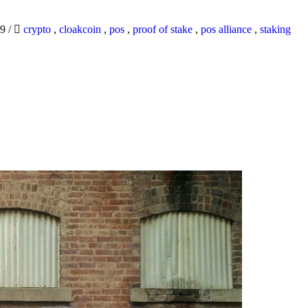
19
/
crypto
,
cloakcoin
,
pos
,
proof of stake
,
pos alliance
,
staking