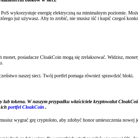
PoS wykorzystuje energię elektryczną na minimalnym poziomie. Moż
rego już używasz. Aby to zrobić, nie musisz iść i kupić czegoś konkr
 monet, posiadacze CloakCoin mogą się zrelaksować. Widzisz, monety
u.
eństwo naszej sieci. Twój portfel pomaga również sprawdzić bloki.
ub tokena. W naszym przypadku właściciele kryptowalut CloakCoi
 ich
portfel CloakCoin
.
musisz wygrać grę cryptoloto, aby zdobyć honor umieszczenia nowej j