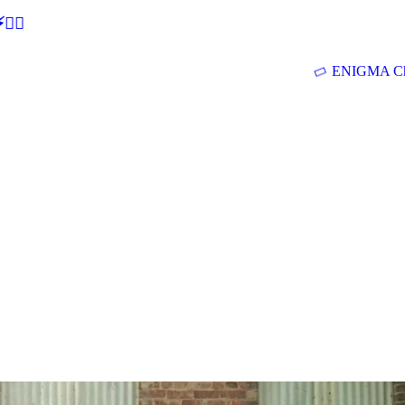
🕵‍♂
ENIGMA Ch