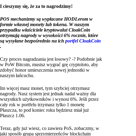
I cieszymy się, że za to nagrodzimy!
POS mechanizmy są wypłacane HODLerom w
formie własnej monety lub tokena. W naszym
przypadku właściciele kryptowalut CloakCoin
otrzymują nagrody w wysokości 6% rocznie, które
są wysyłane bezpośrednio na ich
portfel CloakCoin
.
Czy proces nagradzania jest losowy? -? Podobnie jak
w PoW Bitcoin, musisz wygrać grę cryptoloto, aby
zdobyć honor umieszczenia nowej jednostki w
naszym łańcuchu.
Im więcej masz monet, tym szybciej otrzymasz
nagrody. Nasz system jest jednak nadal ważny dla
wszystkich użytkowników i wynosi 6%. Jeśli przez
cały rok w portfelu trzymasz tylko 1 monetę
Płaszcza, to pod koniec roku będziesz miał już
Płaszcz 1.06.
Teraz, gdy już wiesz, co zawiera PoS, zobaczmy, w
jaki sposób grupa sprzymierzeńców blockchain