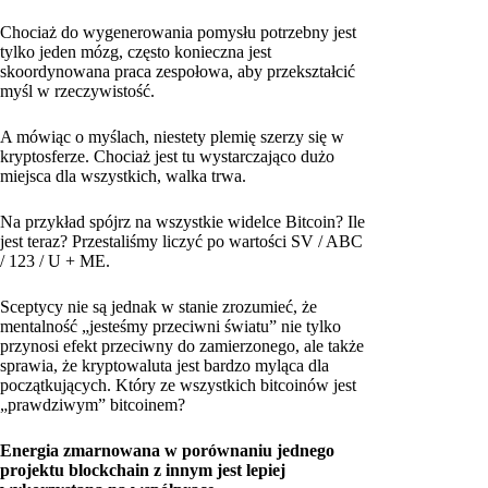
Chociaż do wygenerowania pomysłu potrzebny jest
tylko jeden mózg, często konieczna jest
skoordynowana praca zespołowa, aby przekształcić
myśl w rzeczywistość.
A mówiąc o myślach, niestety plemię szerzy się w
kryptosferze. Chociaż jest tu wystarczająco dużo
miejsca dla wszystkich, walka trwa.
Na przykład spójrz na wszystkie widelce Bitcoin? Ile
jest teraz? Przestaliśmy liczyć po wartości SV / ABC
/ 123 / U + ME.
Sceptycy nie są jednak w stanie zrozumieć, że
mentalność „jesteśmy przeciwni światu” nie tylko
przynosi efekt przeciwny do zamierzonego, ale także
sprawia, że kryptowaluta jest bardzo myląca dla
początkujących. Który ze wszystkich bitcoinów jest
„prawdziwym” bitcoinem?
Energia zmarnowana w porównaniu jednego
projektu blockchain z innym jest lepiej