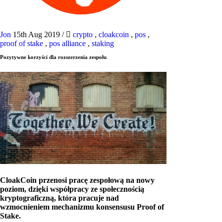
Jon
15th Aug 2019
/
crypto
,
cloakcoin
,
pos
,
proof of stake
,
pos alliance
,
staking
Pozytywne korzyści dla rozszerzenia zespołu
CloakCoin przenosi pracę zespołową na nowy
poziom, dzięki współpracy ze społecznością
kryptograficzną, która pracuje nad
wzmocnieniem mechanizmu konsensusu Proof of
Stake.