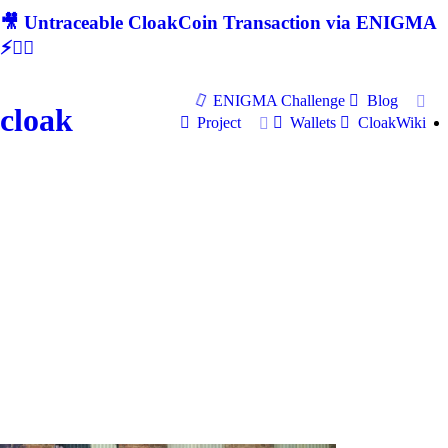
🎥 Untraceable CloakCoin Transaction via ENIGMA
⚡🕵‍♂
ENIGMA Challenge
Blog
cloak
Project
Wallets
CloakWiki