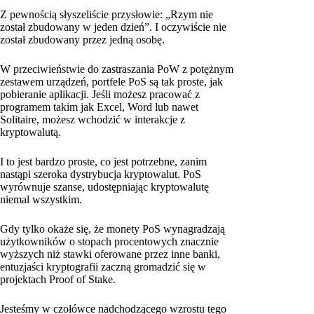
Z pewnością słyszeliście przysłowie: „Rzym nie
został zbudowany w jeden dzień”. I oczywiście nie
został zbudowany przez jedną osobę.
W przeciwieństwie do zastraszania PoW z potężnym
zestawem urządzeń, portfele PoS są tak proste, jak
pobieranie aplikacji. Jeśli możesz pracować z
programem takim jak Excel, Word lub nawet
Solitaire, możesz wchodzić w interakcje z
kryptowalutą.
I to jest bardzo proste, co jest potrzebne, zanim
nastąpi szeroka dystrybucja kryptowalut. PoS
wyrównuje szanse, udostępniając kryptowalutę
niemal wszystkim.
Gdy tylko okaże się, że monety PoS wynagradzają
użytkowników o stopach procentowych znacznie
wyższych niż stawki oferowane przez inne banki,
entuzjaści kryptografii zaczną gromadzić się w
projektach Proof of Stake.
Jesteśmy w czołówce nadchodzącego wzrostu tego