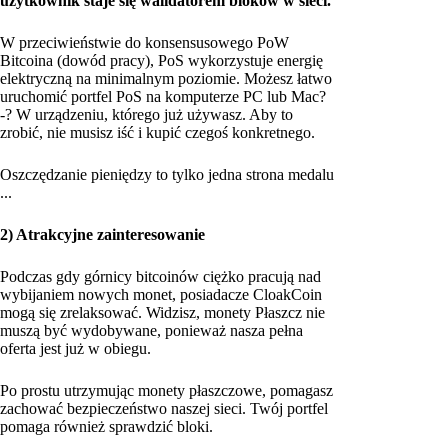
użytkownik staje się walidatorem bloków w sieci.
W przeciwieństwie do konsensusowego PoW
Bitcoina (dowód pracy), PoS wykorzystuje energię
elektryczną na minimalnym poziomie. Możesz łatwo
uruchomić portfel PoS na komputerze PC lub Mac?
-? W urządzeniu, którego już używasz. Aby to
zrobić, nie musisz iść i kupić czegoś konkretnego.
Oszczędzanie pieniędzy to tylko jedna strona medalu
...
2) Atrakcyjne zainteresowanie
Podczas gdy górnicy bitcoinów ciężko pracują nad
wybijaniem nowych monet, posiadacze CloakCoin
mogą się zrelaksować. Widzisz, monety Płaszcz nie
muszą być wydobywane, ponieważ nasza pełna
oferta jest już w obiegu.
Po prostu utrzymując monety płaszczowe, pomagasz
zachować bezpieczeństwo naszej sieci. Twój portfel
pomaga również sprawdzić bloki.