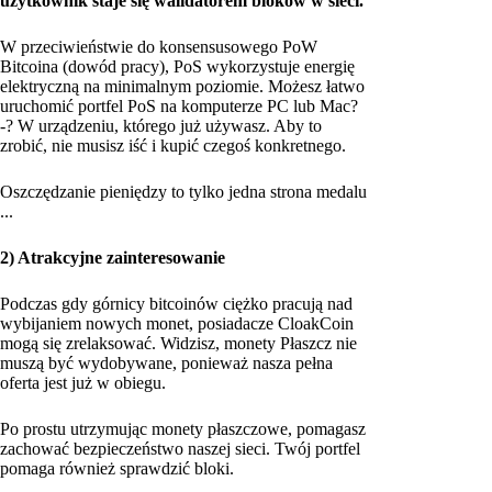
użytkownik staje się walidatorem bloków w sieci.
W przeciwieństwie do konsensusowego PoW
Bitcoina (dowód pracy), PoS wykorzystuje energię
elektryczną na minimalnym poziomie. Możesz łatwo
uruchomić portfel PoS na komputerze PC lub Mac?
-? W urządzeniu, którego już używasz. Aby to
zrobić, nie musisz iść i kupić czegoś konkretnego.
Oszczędzanie pieniędzy to tylko jedna strona medalu
...
2) Atrakcyjne zainteresowanie
Podczas gdy górnicy bitcoinów ciężko pracują nad
wybijaniem nowych monet, posiadacze CloakCoin
mogą się zrelaksować. Widzisz, monety Płaszcz nie
muszą być wydobywane, ponieważ nasza pełna
oferta jest już w obiegu.
Po prostu utrzymując monety płaszczowe, pomagasz
zachować bezpieczeństwo naszej sieci. Twój portfel
pomaga również sprawdzić bloki.