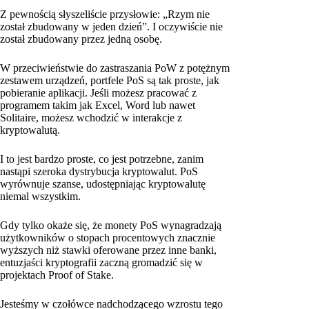
Z pewnością słyszeliście przysłowie: „Rzym nie
został zbudowany w jeden dzień”. I oczywiście nie
został zbudowany przez jedną osobę.
W przeciwieństwie do zastraszania PoW z potężnym
zestawem urządzeń, portfele PoS są tak proste, jak
pobieranie aplikacji. Jeśli możesz pracować z
programem takim jak Excel, Word lub nawet
Solitaire, możesz wchodzić w interakcje z
kryptowalutą.
I to jest bardzo proste, co jest potrzebne, zanim
nastąpi szeroka dystrybucja kryptowalut. PoS
wyrównuje szanse, udostępniając kryptowalutę
niemal wszystkim.
Gdy tylko okaże się, że monety PoS wynagradzają
użytkowników o stopach procentowych znacznie
wyższych niż stawki oferowane przez inne banki,
entuzjaści kryptografii zaczną gromadzić się w
projektach Proof of Stake.
Jesteśmy w czołówce nadchodzącego wzrostu tego