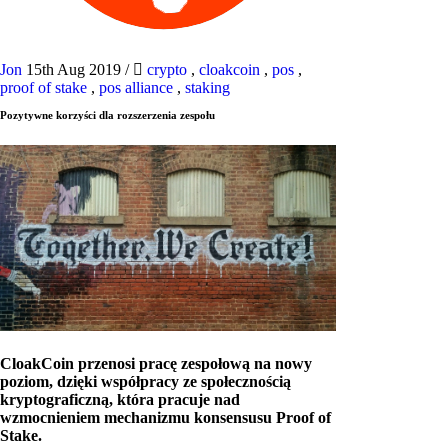
Jon
15th Aug 2019
/
crypto
,
cloakcoin
,
pos
,
proof of stake
,
pos alliance
,
staking
Pozytywne korzyści dla rozszerzenia zespołu
CloakCoin przenosi pracę zespołową na nowy
poziom, dzięki współpracy ze społecznością
kryptograficzną, która pracuje nad
wzmocnieniem mechanizmu konsensusu Proof of
Stake.