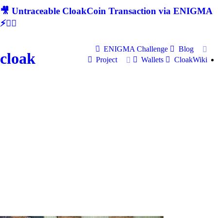
🎥 Untraceable CloakCoin Transaction via ENIGMA
⚡🕵‍♂
ENIGMA Challenge
Blog
cloak
Project
Wallets
CloakWiki