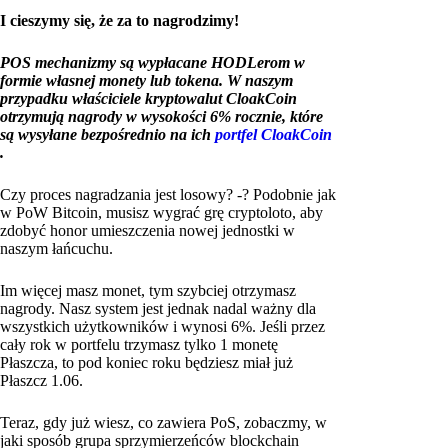
I cieszymy się, że za to nagrodzimy!
POS mechanizmy są wypłacane HODLerom w
formie własnej monety lub tokena. W naszym
przypadku właściciele kryptowalut CloakCoin
otrzymują nagrody w wysokości 6% rocznie, które
są wysyłane bezpośrednio na ich
portfel CloakCoin
.
Czy proces nagradzania jest losowy? -? Podobnie jak
w PoW Bitcoin, musisz wygrać grę cryptoloto, aby
zdobyć honor umieszczenia nowej jednostki w
naszym łańcuchu.
Im więcej masz monet, tym szybciej otrzymasz
nagrody. Nasz system jest jednak nadal ważny dla
wszystkich użytkowników i wynosi 6%. Jeśli przez
cały rok w portfelu trzymasz tylko 1 monetę
Płaszcza, to pod koniec roku będziesz miał już
Płaszcz 1.06.
Teraz, gdy już wiesz, co zawiera PoS, zobaczmy, w
jaki sposób grupa sprzymierzeńców blockchain