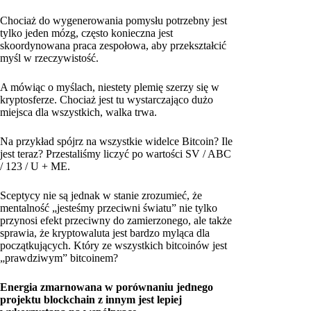
Chociaż do wygenerowania pomysłu potrzebny jest
tylko jeden mózg, często konieczna jest
skoordynowana praca zespołowa, aby przekształcić
myśl w rzeczywistość.
A mówiąc o myślach, niestety plemię szerzy się w
kryptosferze. Chociaż jest tu wystarczająco dużo
miejsca dla wszystkich, walka trwa.
Na przykład spójrz na wszystkie widelce Bitcoin? Ile
jest teraz? Przestaliśmy liczyć po wartości SV / ABC
/ 123 / U + ME.
Sceptycy nie są jednak w stanie zrozumieć, że
mentalność „jesteśmy przeciwni światu” nie tylko
przynosi efekt przeciwny do zamierzonego, ale także
sprawia, że kryptowaluta jest bardzo myląca dla
początkujących. Który ze wszystkich bitcoinów jest
„prawdziwym” bitcoinem?
Energia zmarnowana w porównaniu jednego
projektu blockchain z innym jest lepiej