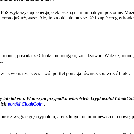
PoS wykorzystuje energię elektryczną na minimalnym poziomie. Moż
rego już używasz. Aby to zrobić, nie musisz iść i kupić czegoś konkr
 monet, posiadacze CloakCoin mogą się zrelaksować. Widzisz, monety
u.
eństwo naszej sieci. Twój portfel pomaga również sprawdzić bloki.
ub tokena. W naszym przypadku właściciele kryptowalut CloakCoi
 ich
portfel CloakCoin
.
musisz wygrać grę cryptoloto, aby zdobyć honor umieszczenia nowej j