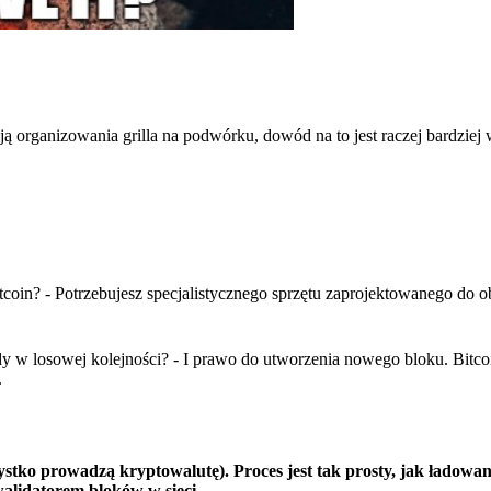
ą organizowania grilla na podwórku, dowód na to jest raczej bardziej
oin? - Potrzebujesz specjalistycznego sprzętu zaprojektowanego do ob
 w losowej kolejności? - I prawo do utworzenia nowego bloku. Bitco
.
 prowadzą kryptowalutę). Proces jest tak prosty, jak ładowanie
alidatorem bloków w sieci.