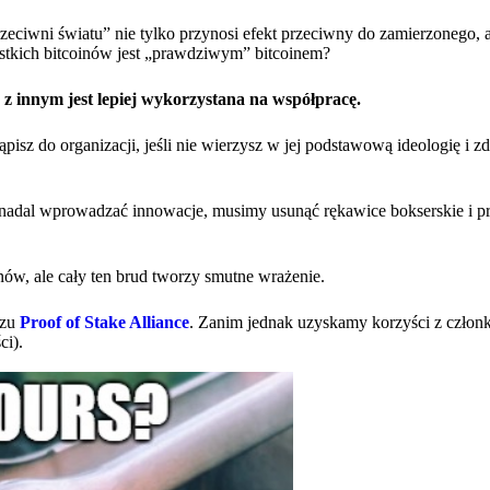
zeciwni światu” nie tylko przynosi efekt przeciwny do zamierzonego, a
ystkich bitcoinów jest „prawdziwym” bitcoinem?
 innym jest lepiej wykorzystana na współpracę.
isz do organizacji, jeśli nie wierzysz w jej podstawową ideologię i z
ć i nadal wprowadzać innowacje, musimy usunąć rękawice bokserskie i p
nów, ale cały ten brud tworzy smutne wrażenie.
szu
Proof of Stake Alliance
. Zanim jednak uzyskamy korzyści z czło
ci).