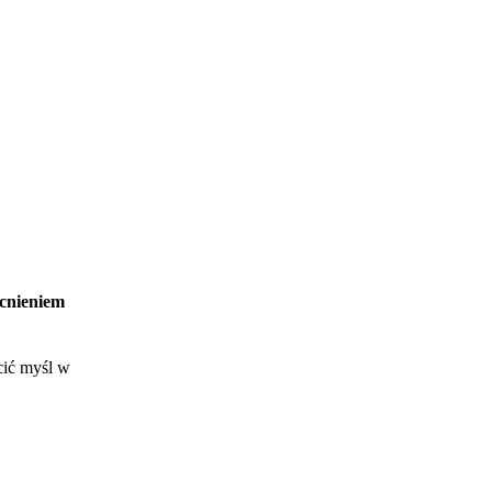
ocnieniem
cić myśl w