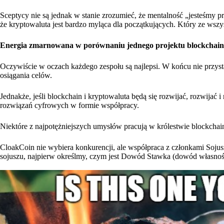
Sceptycy nie są jednak w stanie zrozumieć, że mentalność „jesteśmy pr
że kryptowaluta jest bardzo myląca dla początkujących. Który ze wsz
Energia zmarnowana w porównaniu jednego projektu blockchain z
Oczywiście w oczach każdego zespołu są najlepsi. W końcu nie przystąp
osiągania celów.
Jednakże, jeśli blockchain i kryptowaluta będą się rozwijać, rozwija
rozwiązań cyfrowych w formie współpracy.
Niektóre z najpotężniejszych umysłów pracują w królestwie blockchai
CloakCoin nie wybiera konkurencji, ale współpraca z członkami Soju
sojuszu, najpierw określmy, czym jest Dowód Stawka (dowód własnoś