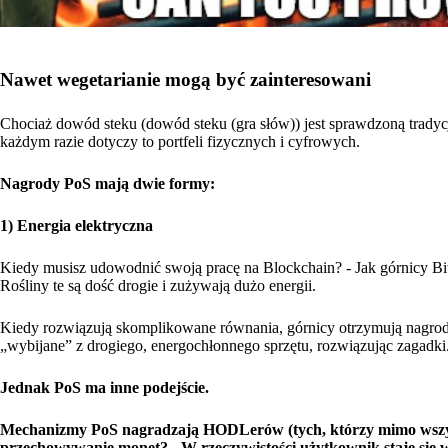
Nawet wegetarianie mogą być zainteresowani
Chociaż dowód steku (dowód steku (gra słów)) jest sprawdzoną tradycj
każdym razie dotyczy to portfeli fizycznych i cyfrowych.
Nagrody PoS mają dwie formy:
1) Energia elektryczna
Kiedy musisz udowodnić swoją pracę na Blockchain? - Jak górnicy Bitc
Rośliny te są dość drogie i zużywają dużo energii.
Kiedy rozwiązują skomplikowane równania, górnicy otrzymują nagrody
„wybijane” z drogiego, energochłonnego sprzętu, rozwiązując zagadki
Jednak PoS ma inne podejście.
Mechanizmy PoS nagradzają HODLerów (tych, którzy mimo wszystko
przechowywanie monet? - W rzeczywistości użytkownik staje się w