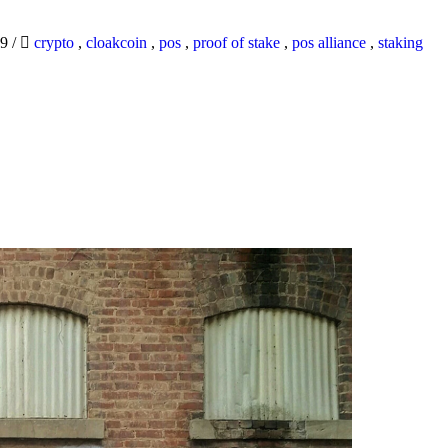
19
/
crypto
,
cloakcoin
,
pos
,
proof of stake
,
pos alliance
,
staking