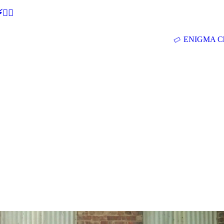
🕵‍♂
ENIGMA Ch