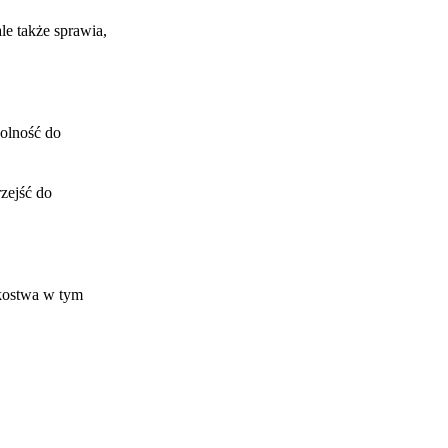
le także sprawia,
dolność do
rzejść do
nkostwa w tym