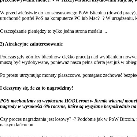
W przeciwieństwie do konsensusowego PoW Bitcoina (dowód pracy), 
uruchomić portfel PoS na komputerze PC lub Mac? -? W urządzeniu, któ
Oszczędzanie pieniędzy to tylko jedna strona medalu ...
2) Atrakcyjne zainteresowanie
Podczas gdy górnicy bitcoinów ciężko pracują nad wybijaniem nowych
muszą być wydobywane, ponieważ nasza pełna oferta jest już w obieg
Po prostu utrzymując monety płaszczowe, pomagasz zachować bezpiecz
I cieszymy się, że za to nagrodzimy!
POS mechanizmy są wypłacane HODLerom w formie własnej monety l
nagrody w wysokości 6% rocznie, które są wysyłane bezpośrednio na
Czy proces nagradzania jest losowy? -? Podobnie jak w PoW Bitcoin, 
naszym łańcuchu.