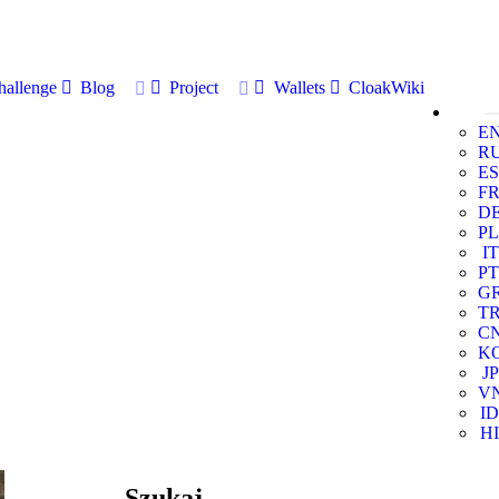
allenge
Blog
Project
Wallets
CloakWiki
E
R
ES
F
D
PL
IT
PT
G
T
C
K
JP
V
ID
HI
Szukaj