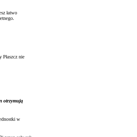
esz łatwo
etnego.
 Płaszcz nie
n otrzymują
ednostki w