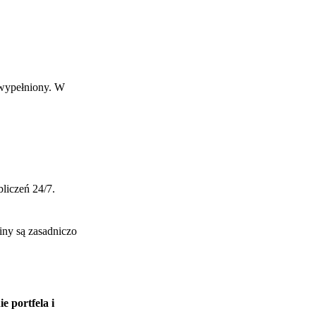
 wypełniony. W
liczeń 24/7.
iny są zasadniczo
 portfela i