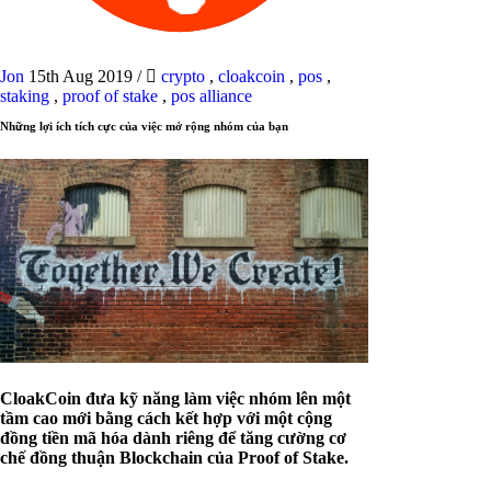
Jon
15th Aug 2019
/
crypto
,
cloakcoin
,
pos
,
staking
,
proof of stake
,
pos alliance
Những lợi ích tích cực của việc mở rộng nhóm của bạn
CloakCoin đưa kỹ năng làm việc nhóm lên một
tầm cao mới bằng cách kết hợp với một cộng
đồng tiền mã hóa dành riêng để tăng cường cơ
chế đồng thuận Blockchain của Proof of Stake.