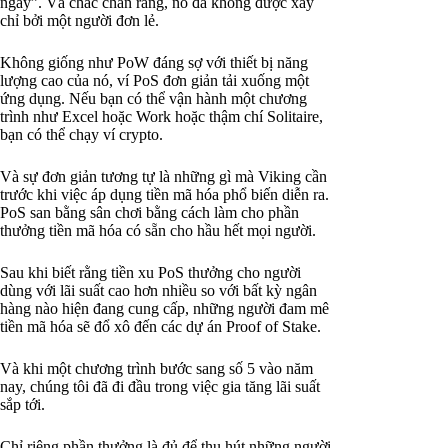
ngày”. Và chắc chắn rằng, nó đã không được xây
chỉ bởi một người đơn lẻ.
Không giống như PoW đáng sợ với thiết bị năng
lượng cao của nó, ví PoS đơn giản tải xuống một
ứng dụng. Nếu bạn có thể vận hành một chương
trình như Excel hoặc Work hoặc thậm chí Solitaire,
bạn có thể chạy ví crypto.
Và sự đơn giản tương tự là những gì mà Viking cần
trước khi việc áp dụng tiền mã hóa phổ biến diễn ra.
PoS san bằng sân chơi bằng cách làm cho phần
thưởng tiền mã hóa có sẵn cho hầu hết mọi người.
Sau khi biết rằng tiền xu PoS thưởng cho người
dùng với lãi suất cao hơn nhiều so với bất kỳ ngân
hàng nào hiện đang cung cấp, những người đam mê
tiền mã hóa sẽ đổ xô đến các dự án Proof of Stake.
Và khi một chương trình bước sang số 5 vào năm
nay, chúng tôi đã đi đầu trong việc gia tăng lãi suất
sắp tới.
Chỉ riêng phần thưởng là đủ để thu hút những người