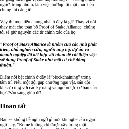
người trong nhóm, làm việc hướng tới một mục tiêu
chung thì càng tốt.
Vậy thì mục tiêu chung nhất ở đây là gì? Thay vì nói
thay mặt cho toàn bộ Proof of Stake Alliance, chúng
tôi sẽ giữ nguyên các từ chính xác của họ:
"
Proof of Stake Alliance là nhóm của các nhà phát
triển, nhà nghiên cứu, người ủng hộ, dự án và
doanh nghiệp đã kết hợp với nhau để cải thiện việc
sử dung Proof of Stake như một cơ chế đồng
thuận.
"
Điểm nổi bật chính ở đây là”blockchaining” trong
tâm trí. Nếu một đội gặp chướng ngại vật, sáu đội
khác?-cùng với các kỹ năng và nguồn lực cơ bản của
họ?-?sẳn sàng giúp đỡ.
Hoàn tất
Bạn sẽ không hề nghi ngờ gì nữa khi nghe câu ngạn
ngữ này, “Rome không chỉ được xây trong một