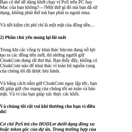
Bạn có thể dễ dàng khởi chạy ví PoS trên PC hay
Mac của bạn không?—?Một thứ gì đó mà bạn đã sử
dụng, không phải thứ mà bạn phải ra ngoài mua.
Và tiết kiệm chi phí chỉ là một mặt của đồng tiền…
2) Phần chủ yếu mang lại lãi suất
Trong khi các công ty khai thác bitcoin đang nỗ lực
tạo ra các đồng tiền mới, thì những người giữ
CloakCoin đang rất thư thả. Bạn thấy đấy, không có
CloakCoin nào để khai thác vì toàn bộ nguồn cung
của chúng tôi đã được lưu hành.
Và bằng cách nắm giữ CloakCoin ngay lập tức, bạn
đã giúp giữ cho mạng của chúng tôi an toàn và bảo
mật. Và ví của bạn giúp xác thực các khối.
Và chúng tôi rất vui khi thưởng cho bạn vì điều
đó!
Cơ chế PoS trả cho HODLer dưới dạng đồng xu
hoặc token gốc của dự án. Trong trường hợp của