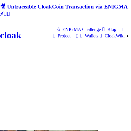
🎥 Untraceable CloakCoin Transaction via ENIGMA
⚡🕵‍♂
ENIGMA Challenge
Blog
cloak
Project
Wallets
CloakWiki