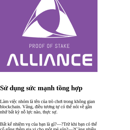
Sử dụng sức mạnh tồng hợp
Làm việc nhóm là tên của trò chơi trong không gian
blockchain. Vâng, điều tương tự có thể nói về gần
nhứ bất kỳ nỗ lực nào, thực sự.
Bất kể nhiệm vụ của bạn là gì?—?Trừ khi bạn có thể
cố gắng thêm gia vị cho một mẻ súp?—?Càng nhiều