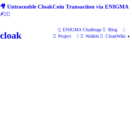
🎥 Untraceable CloakCoin Transaction via ENIGMA
⚡🕵‍♂
ENIGMA Challenge
Blog
cloak
Project
Wallets
CloakWiki