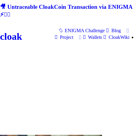
🎥 Untraceable CloakCoin Transaction via ENIGMA
⚡🕵‍♂
ENIGMA Challenge
Blog
cloak
Project
Wallets
CloakWiki