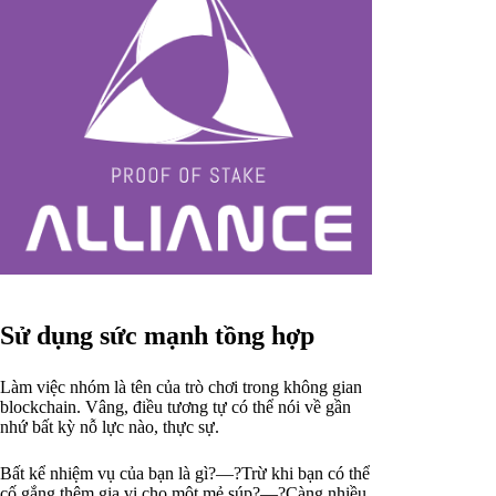
Sử dụng sức mạnh tồng hợp
Làm việc nhóm là tên của trò chơi trong không gian
blockchain. Vâng, điều tương tự có thể nói về gần
nhứ bất kỳ nỗ lực nào, thực sự.
Bất kể nhiệm vụ của bạn là gì?—?Trừ khi bạn có thể
cố gắng thêm gia vị cho một mẻ súp?—?Càng nhiều