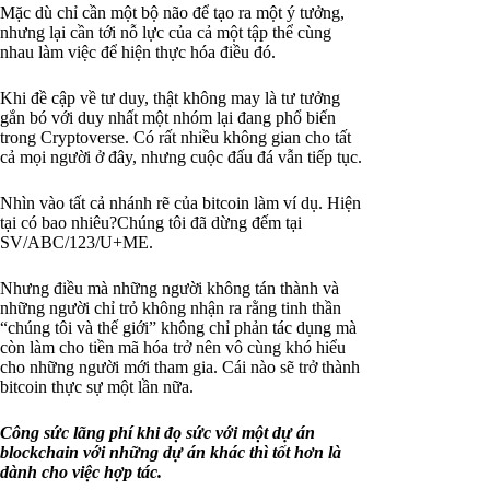
Mặc dù chỉ cần một bộ não để tạo ra một ý tưởng,
nhưng lại cần tới nỗ lực của cả một tập thể cùng
nhau làm việc để hiện thực hóa điều đó.
Khi đề cập về tư duy, thật không may là tư tưởng
gắn bó với duy nhất một nhóm lại đang phổ biến
trong Cryptoverse. Có rất nhiều không gian cho tất
cả mọi người ở đây, nhưng cuộc đấu đá vẫn tiếp tục.
Nhìn vào tất cả nhánh rẽ của bitcoin làm ví dụ. Hiện
tại có bao nhiêu?Chúng tôi đã dừng đếm tại
SV/ABC/123/U+ME.
Nhưng điều mà những người không tán thành và
những người chỉ trỏ không nhận ra rằng tinh thần
“chúng tôi và thế giới” không chỉ phản tác dụng mà
còn làm cho tiền mã hóa trở nên vô cùng khó hiểu
cho những người mới tham gia. Cái nào sẽ trở thành
bitcoin thực sự một lần nữa.
Công sức lãng phí khi đọ sức với một dự án
blockchain với những dự án khác thì tốt hơn là
dành cho việc hợp tác.