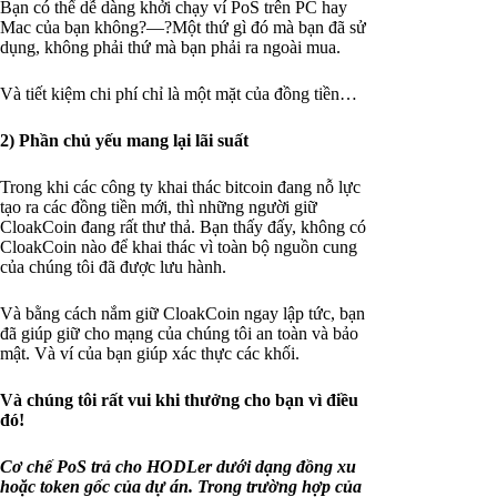
Bạn có thể dễ dàng khởi chạy ví PoS trên PC hay
Mac của bạn không?—?Một thứ gì đó mà bạn đã sử
dụng, không phải thứ mà bạn phải ra ngoài mua.
Và tiết kiệm chi phí chỉ là một mặt của đồng tiền…
2) Phần chủ yếu mang lại lãi suất
Trong khi các công ty khai thác bitcoin đang nỗ lực
tạo ra các đồng tiền mới, thì những người giữ
CloakCoin đang rất thư thả. Bạn thấy đấy, không có
CloakCoin nào để khai thác vì toàn bộ nguồn cung
của chúng tôi đã được lưu hành.
Và bằng cách nắm giữ CloakCoin ngay lập tức, bạn
đã giúp giữ cho mạng của chúng tôi an toàn và bảo
mật. Và ví của bạn giúp xác thực các khối.
Và chúng tôi rất vui khi thưởng cho bạn vì điều
đó!
Cơ chế PoS trả cho HODLer dưới dạng đồng xu
hoặc token gốc của dự án. Trong trường hợp của