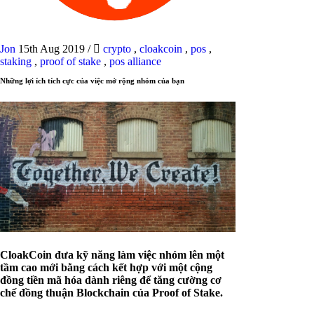
Jon
15th Aug 2019
/
crypto
,
cloakcoin
,
pos
,
staking
,
proof of stake
,
pos alliance
Những lợi ích tích cực của việc mở rộng nhóm của bạn
CloakCoin đưa kỹ năng làm việc nhóm lên một
tầm cao mới bằng cách kết hợp với một cộng
đồng tiền mã hóa dành riêng để tăng cường cơ
chế đồng thuận Blockchain của Proof of Stake.