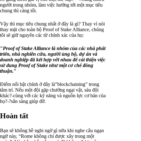
người trong nhóm, làm việc hướng tới một mục tiêu
chung thì càng tốt.
Vậy thì mục tiêu chung nhất ở đây là gì? Thay vì nói
thay mặt cho toàn bộ Proof of Stake Alliance, chúng
tôi sẽ giữ nguyên các từ chính xác của họ:
"
Proof of Stake Alliance là nhóm của các nhà phát
triển, nhà nghiên cứu, người ủng hộ, dự án và
doanh nghiệp đã kết hợp với nhau để cải thiện việc
sử dung Proof of Stake như một cơ chế đồng
thuận.
"
Điểm nổi bật chính ở đây là”blockchaining” trong
tâm trí. Nếu một đội gặp chướng ngại vật, sáu đội
khác?-cùng với các kỹ năng và nguồn lực cơ bản của
họ?-?sẳn sàng giúp đỡ.
Hoàn tất
Bạn sẽ không hề nghi ngờ gì nữa khi nghe câu ngạn
ngữ này, “Rome không chỉ được xây trong một