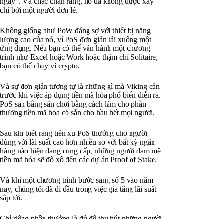
ngày”. Và chắc chắn rằng, nó đã không được xây
chỉ bởi một người đơn lẻ.
Không giống như PoW đáng sợ với thiết bị năng
lượng cao của nó, ví PoS đơn giản tải xuống một
ứng dụng. Nếu bạn có thể vận hành một chương
trình như Excel hoặc Work hoặc thậm chí Solitaire,
bạn có thể chạy ví crypto.
Và sự đơn giản tương tự là những gì mà Viking cần
trước khi việc áp dụng tiền mã hóa phổ biến diễn ra.
PoS san bằng sân chơi bằng cách làm cho phần
thưởng tiền mã hóa có sẵn cho hầu hết mọi người.
Sau khi biết rằng tiền xu PoS thưởng cho người
dùng với lãi suất cao hơn nhiều so với bất kỳ ngân
hàng nào hiện đang cung cấp, những người đam mê
tiền mã hóa sẽ đổ xô đến các dự án Proof of Stake.
Và khi một chương trình bước sang số 5 vào năm
nay, chúng tôi đã đi đầu trong việc gia tăng lãi suất
sắp tới.
Chỉ riêng phần thưởng là đủ để thu hút những người