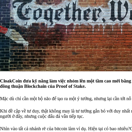
CloakCoin đưa kỹ năng làm việc nhóm lên một tầm cao mới bằng c
đồng thuận Blockchain của Proof of Stake.
Mặc dù chỉ cần một bộ não để tạo ra một ý tưởng, nhưng lại cần tới nỗ
Khi đề cập về tư duy, thật không may là tư tưởng gắn bó với duy nhất 
người ở đây, nhưng cuộc đấu đá vẫn tiếp tục.
Nhìn vào tất cả nhánh rẽ của bitcoin làm ví dụ. Hiện tại có bao nh