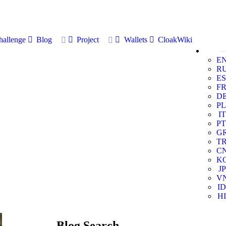
allenge
Blog
Project
Wallets
CloakWiki
E
R
ES
F
D
PL
IT
PT
G
T
C
K
JP
V
ID
HI
Blog Search