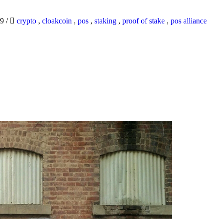
19
/
crypto
,
cloakcoin
,
pos
,
staking
,
proof of stake
,
pos alliance