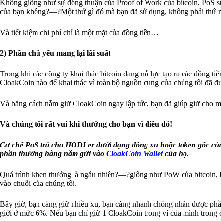
Không giống như sự đồng thuận của Proof of Work của bitcoin, PoS sử
của bạn không?—?Một thứ gì đó mà bạn đã sử dụng, không phải thứ m
Và tiết kiệm chi phí chỉ là một mặt của đồng tiền…
2) Phần chủ yếu mang lại lãi suất
Trong khi các công ty khai thác bitcoin đang nỗ lực tạo ra các đồng t
CloakCoin nào để khai thác vì toàn bộ nguồn cung của chúng tôi đã đ
Và bằng cách nắm giữ CloakCoin ngay lập tức, bạn đã giúp giữ cho mạ
Và chúng tôi rất vui khi thưởng cho bạn vì điều đó!
Cơ chế PoS trả cho HODLer dưới dạng đồng xu hoặc token gốc củ
phần thưởng hàng năm gửi vào
CloakCoin Wallet
của họ.
Quá trình khen thưởng là ngẫu nhiên?—?giống như PoW của bitcoin, bạ
vào chuỗi của chúng tôi.
Bây giờ, bạn càng giữ nhiều xu, bạn càng nhanh chóng nhận được phầ
giới ở mức 6%. Nếu bạn chỉ giữ 1 CloakCoin trong ví của mình trong c