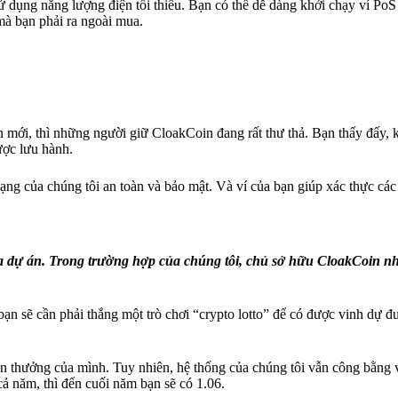
 dụng năng lượng điện tối thiểu. Bạn có thể dễ dàng khởi chạy ví Po
à bạn phải ra ngoài mua.
iền mới, thì những người giữ CloakCoin đang rất thư thả. Bạn thấy đấy,
ược lưu hành.
ng của chúng tôi an toàn và bảo mật. Và ví của bạn giúp xác thực các
a dự án. Trong trường hợp của chúng tôi, chủ sở hữu CloakCoin 
n sẽ cần phải thắng một trò chơi “crypto lotto” để có được vinh dự đ
n thưởng của mình. Tuy nhiên, hệ thống của chúng tôi vẫn công bằng 
ả năm, thì đến cuối năm bạn sẽ có 1.06.