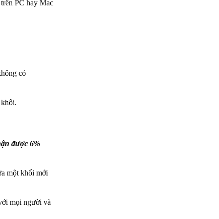
S trên PC hay Mac
 không có
 khối.
nhận được 6%
ưa một khối mới
với mọi người và