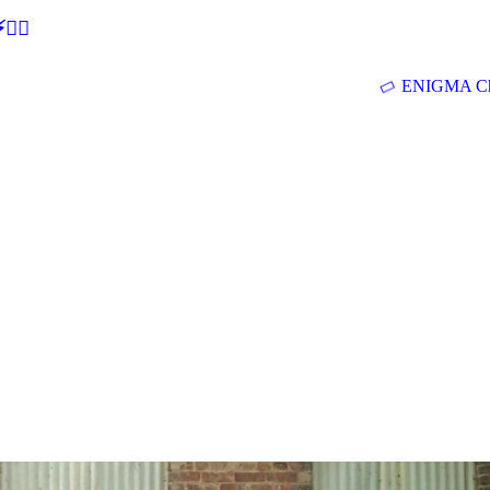
🕵‍♂
ENIGMA Ch