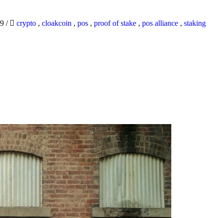
19
/
crypto
,
cloakcoin
,
pos
,
proof of stake
,
pos alliance
,
staking