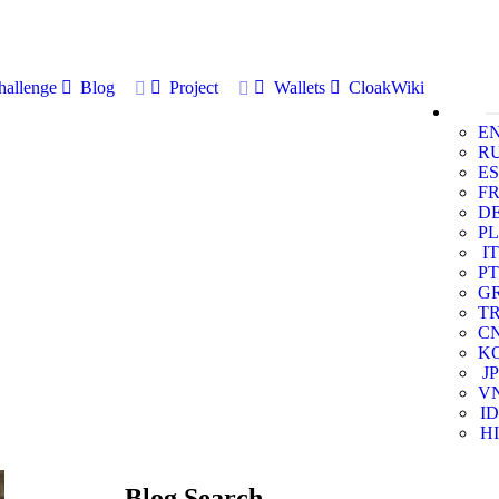
allenge
Blog
Project
Wallets
CloakWiki
E
R
ES
F
D
PL
IT
PT
G
T
C
K
JP
V
ID
HI
Blog Search