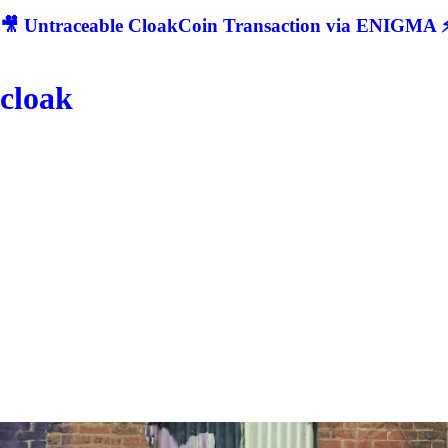
🎥 Untraceable CloakCoin Transaction via ENIGMA ⚡
cloak