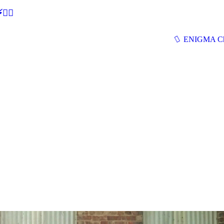
🕵‍♂
ENIGMA Ch