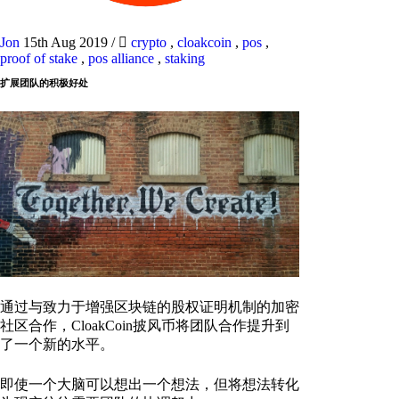
Jon
15th Aug 2019
/
crypto
,
cloakcoin
,
pos
,
proof of stake
,
pos alliance
,
staking
扩展团队的积极好处
通过与致力于增强区块链的股权证明机制的加密
社区合作，CloakCoin披风币将团队合作提升到
了一个新的水平。
即使一个大脑可以想出一个想法，但将想法转化