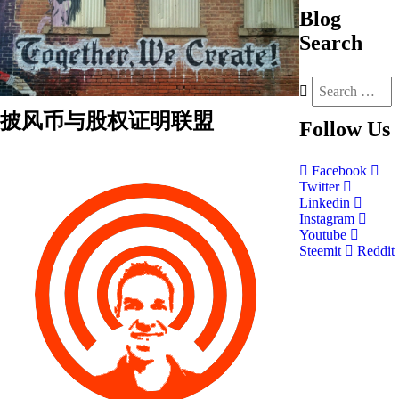
Blog
Search
披风币与股权证明联盟
Follow
Us
Facebook
Twitter
Linkedin
Instagram
Youtube
Steemit
Reddit