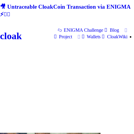
🎥 Untraceable CloakCoin Transaction via ENIGMA
⚡🕵‍♂
ENIGMA Challenge
Blog
cloak
Project
Wallets
CloakWiki