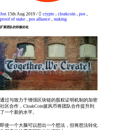
Jon
15th Aug 2019
/
crypto
,
cloakcoin
,
pos
,
proof of stake
,
pos alliance
,
staking
扩展团队的积极好处
通过与致力于增强区块链的股权证明机制的加密
社区合作，CloakCoin披风币将团队合作提升到
了一个新的水平。
即使一个大脑可以想出一个想法，但将想法转化