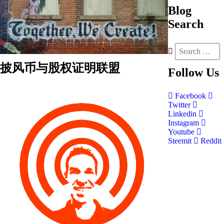
Blog
Search
披风币与股权证明联盟
Follow
Us
Facebook
Twitter
Linkedin
Instagram
Youtube
Steemit
Reddit