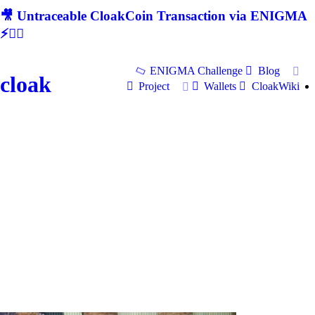
🎥 Untraceable CloakCoin Transaction via ENIGMA
⚡🕵‍♂
ENIGMA Challenge
Blog
cloak
Project
Wallets
CloakWiki