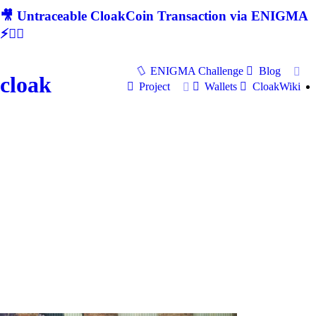
🎥 Untraceable CloakCoin Transaction via ENIGMA
⚡🕵‍♂
ENIGMA Challenge
Blog
cloak
Project
Wallets
CloakWiki