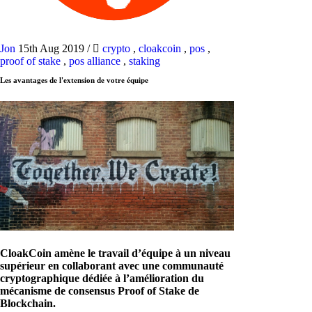
Jon
15th Aug 2019
/
crypto
,
cloakcoin
,
pos
,
proof of stake
,
pos alliance
,
staking
Les avantages de l'extension de votre équipe
CloakCoin amène le travail d’équipe à un niveau
supérieur en collaborant avec une communauté
cryptographique dédiée à l’amélioration du
mécanisme de consensus Proof of Stake de
Blockchain.