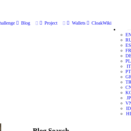
allenge
Blog
Project
Wallets
CloakWiki
E
R
ES
F
D
PL
IT
PT
G
T
C
K
JP
V
ID
HI
Blog Search