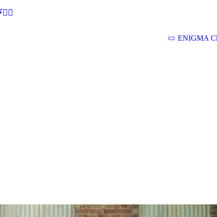
🕵‍♂
ENIGMA Ch