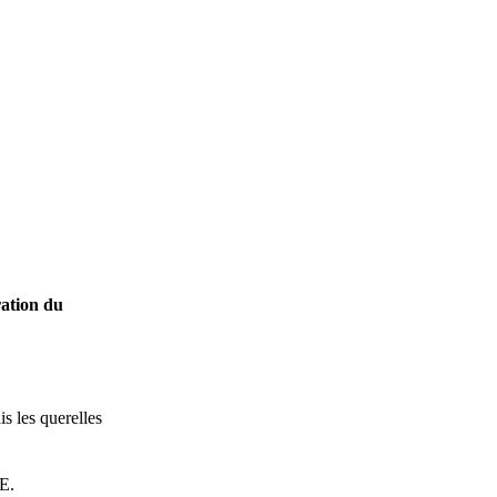
ration du
s les querelles
E.