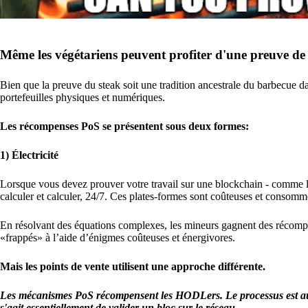
Même les végétariens peuvent profiter d'une preuve de 
Bien que la preuve du steak soit une tradition ancestrale du barbecue dan
portefeuilles physiques et numériques.
Les récompenses PoS se présentent sous deux formes:
1) Électricité
Lorsque vous devez prouver votre travail sur une blockchain - comme le
calculer et calculer, 24/7. Ces plates-formes sont coûteuses et consom
En résolvant des équations complexes, les mineurs gagnent des récompen
«frappés» à l’aide d’énigmes coûteuses et énergivores.
Mais les points de vente utilisent une approche différente.
Les mécanismes PoS récompensent les HODLers. Le processus est aussi s
s'agit essentiellement de valider un bloc sur le réseau.