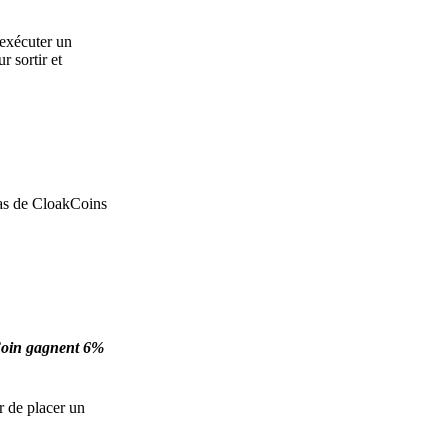
 exécuter un
 sortir et
 pas de CloakCoins
kCoin gagnent 6%
r de placer un