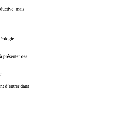
oductive, mais
déologie
à présenter des
e.
nt d’entrer dans