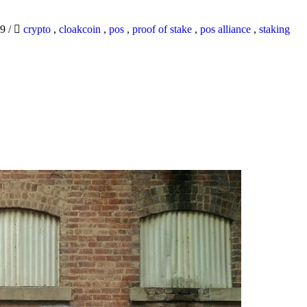
19
/
crypto
,
cloakcoin
,
pos
,
proof of stake
,
pos alliance
,
staking