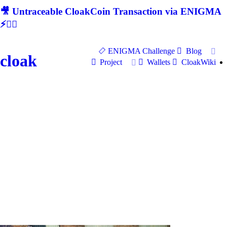
🎥 Untraceable CloakCoin Transaction via ENIGMA
⚡🕵‍♂
ENIGMA Challenge
Blog
cloak
Project
Wallets
CloakWiki