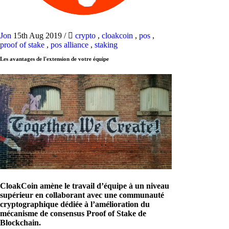
Jon
15th Aug 2019
/
crypto
,
cloakcoin
,
pos
,
proof of stake
,
pos alliance
,
staking
Les avantages de l'extension de votre équipe
CloakCoin amène le travail d’équipe à un niveau
supérieur en collaborant avec une communauté
cryptographique dédiée à l’amélioration du
mécanisme de consensus Proof of Stake de
Blockchain.