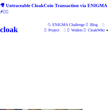
🎥 Untraceable CloakCoin Transaction via ENIGMA
⚡🕵‍♂
ENIGMA Challenge
Blog
cloak
Project
Wallets
CloakWiki