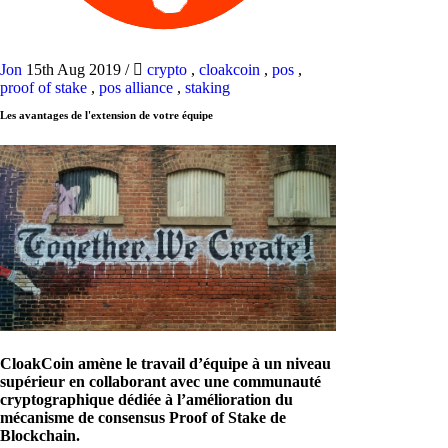
Jon
15th Aug 2019
/
crypto
,
cloakcoin
,
pos
,
proof of stake
,
pos alliance
,
staking
Les avantages de l'extension de votre équipe
CloakCoin amène le travail d’équipe à un niveau
supérieur en collaborant avec une communauté
cryptographique dédiée à l’amélioration du
mécanisme de consensus Proof of Stake de
Blockchain.