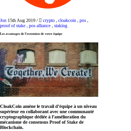
Jon
15th Aug 2019
/
crypto
,
cloakcoin
,
pos
,
proof of stake
,
pos alliance
,
staking
Les avantages de l'extension de votre équipe
CloakCoin amène le travail d’équipe à un niveau
supérieur en collaborant avec une communauté
cryptographique dédiée à l’amélioration du
mécanisme de consensus Proof of Stake de
Blockchain.