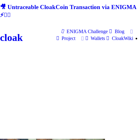
🎥 Untraceable CloakCoin Transaction via ENIGMA
⚡🕵‍♂
ENIGMA Challenge
Blog
cloak
Project
Wallets
CloakWiki