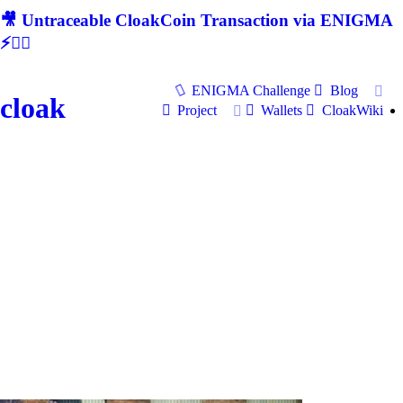
🎥 Untraceable CloakCoin Transaction via ENIGMA
⚡🕵‍♂
ENIGMA Challenge
Blog
cloak
Project
Wallets
CloakWiki