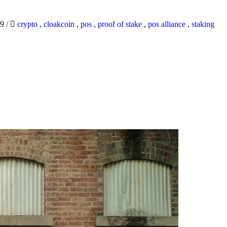
19
/
crypto
,
cloakcoin
,
pos
,
proof of stake
,
pos alliance
,
staking