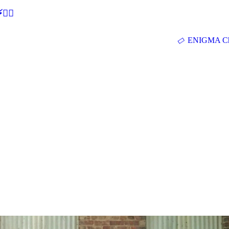
🕵‍♂
ENIGMA Ch