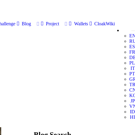
allenge
Blog
Project
Wallets
CloakWiki
E
R
ES
F
D
PL
IT
PT
G
T
C
K
JP
V
ID
HI
Blog Search