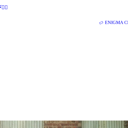
🕵‍♂
ENIGMA Ch