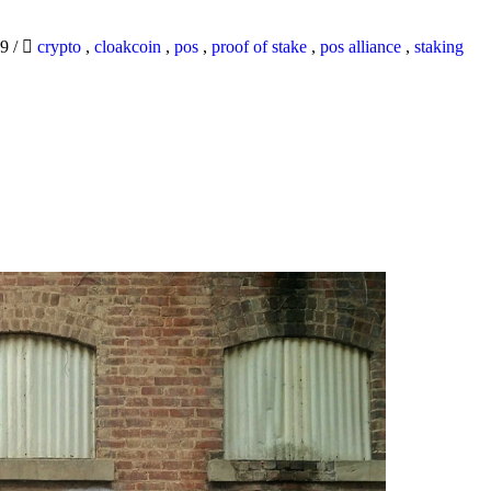
19
/
crypto
,
cloakcoin
,
pos
,
proof of stake
,
pos alliance
,
staking