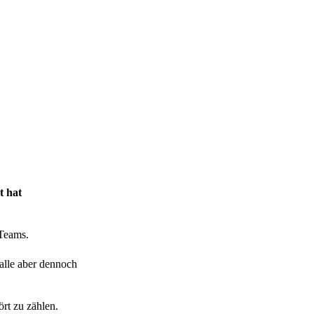
t hat
 Teams.
alle aber dennoch
rt zu zählen.