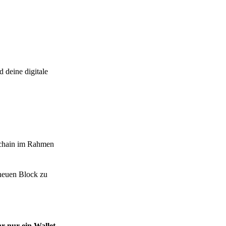
 deine digitale
kchain im Rahmen
 neuen Block zu
r nur ein Wallet