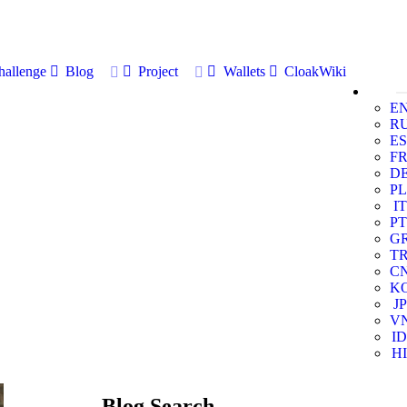
allenge
Blog
Project
Wallets
CloakWiki
E
R
ES
F
D
PL
IT
PT
G
T
C
K
JP
V
ID
HI
Blog Search