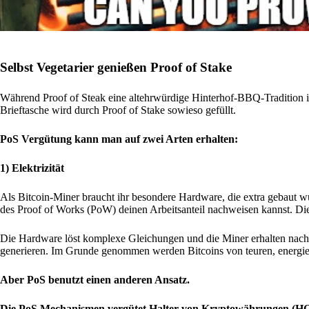
Selbst Vegetarier genießen Proof of Stake
Während Proof of Steak eine altehrwürdige Hinterhof-BBQ-Tradition ist,
Brieftasche wird durch Proof of Stake sowieso gefüllt.
PoS Vergütung kann man auf zwei Arten erhalten:
1) Elektrizität
Als Bitcoin-Miner braucht ihr besondere Hardware, die extra gebaut
des Proof of Works (PoW) deinen Arbeitsanteil nachweisen kannst. Di
Die Hardware löst komplexe Gleichungen und die Miner erhalten nach
generieren. Im Grunde genommen werden Bitcoins von teuren, energie-
Aber PoS benutzt einen anderen Ansatz.
Die PoS Mechanismen vergütet Halter von Kryptowährungen (HODL