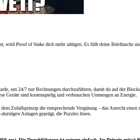
 wird Proof of Stake dich mehr sättigen. Es füllt deine Brieftasche und
 wurde, um 24/7 nur Rechnungen durchzuführen, damit du auf der Bloc
ese Geräte sind kostenspielig und verbrauchen Unmengen an Energie.
 dem Zufallsprinzip die entsprechende Vergütung – das Anrecht einen
durstigen Anlagen geprägt, die Puzzles lösen.
ers). Die Durchführung ist extrem einfach. Im Prinzip müsst ih