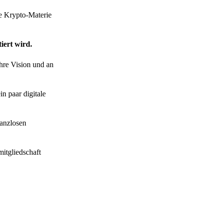
ie Krypto-Materie
iert wird.
ihre Vision und an
n paar digitale
lanzlosen
itgliedschaft