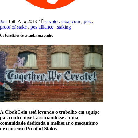
Jon
15th Aug 2019
/
crypto
,
cloakcoin
,
pos
,
proof of stake
,
pos alliance
,
staking
Os benefícios de estender sua equipe
A CloakCoin está levando o trabalho em equipe
para outro nível, associando-se a uma
comunidade dedicada a melhorar o mecanismo
de consenso Proof of Stake.