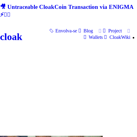
🎥 Untraceable CloakCoin Transaction via ENIGMA
⚡🕵‍♂
Envolva-se
Blog
Project
cloak
Wallets
CloakWiki