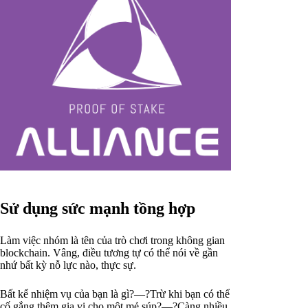
Sử dụng sức mạnh tồng hợp
Làm việc nhóm là tên của trò chơi trong không gian
blockchain. Vâng, điều tương tự có thể nói về gần
nhứ bất kỳ nỗ lực nào, thực sự.
Bất kể nhiệm vụ của bạn là gì?—?Trừ khi bạn có thể
cố gắng thêm gia vị cho một mẻ súp?—?Càng nhiều