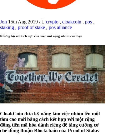
Jon
15th Aug 2019
/
crypto
,
cloakcoin
,
pos
,
staking
,
proof of stake
,
pos alliance
Những lợi ích tích cực của việc mở rộng nhóm của bạn
CloakCoin đưa kỹ năng làm việc nhóm lên một
tầm cao mới bằng cách kết hợp với một cộng
đồng tiền mã hóa dành riêng để tăng cường cơ
chế đồng thuận Blockchain của Proof of Stake.