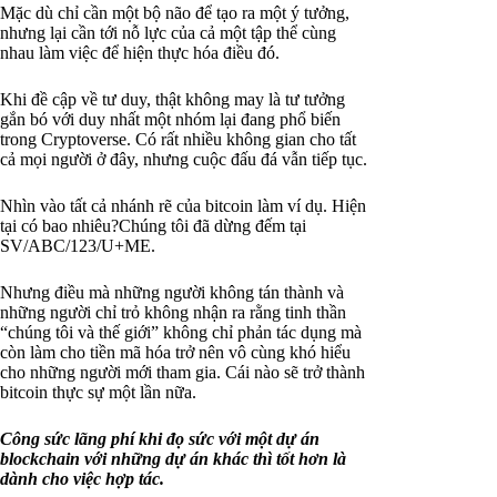
Mặc dù chỉ cần một bộ não để tạo ra một ý tưởng,
nhưng lại cần tới nỗ lực của cả một tập thể cùng
nhau làm việc để hiện thực hóa điều đó.
Khi đề cập về tư duy, thật không may là tư tưởng
gắn bó với duy nhất một nhóm lại đang phổ biến
trong Cryptoverse. Có rất nhiều không gian cho tất
cả mọi người ở đây, nhưng cuộc đấu đá vẫn tiếp tục.
Nhìn vào tất cả nhánh rẽ của bitcoin làm ví dụ. Hiện
tại có bao nhiêu?Chúng tôi đã dừng đếm tại
SV/ABC/123/U+ME.
Nhưng điều mà những người không tán thành và
những người chỉ trỏ không nhận ra rằng tinh thần
“chúng tôi và thế giới” không chỉ phản tác dụng mà
còn làm cho tiền mã hóa trở nên vô cùng khó hiểu
cho những người mới tham gia. Cái nào sẽ trở thành
bitcoin thực sự một lần nữa.
Công sức lãng phí khi đọ sức với một dự án
blockchain với những dự án khác thì tốt hơn là
dành cho việc hợp tác.