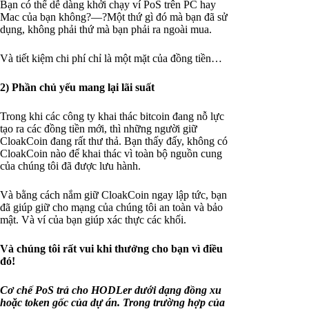
Bạn có thể dễ dàng khởi chạy ví PoS trên PC hay
Mac của bạn không?—?Một thứ gì đó mà bạn đã sử
dụng, không phải thứ mà bạn phải ra ngoài mua.
Và tiết kiệm chi phí chỉ là một mặt của đồng tiền…
2) Phần chủ yếu mang lại lãi suất
Trong khi các công ty khai thác bitcoin đang nỗ lực
tạo ra các đồng tiền mới, thì những người giữ
CloakCoin đang rất thư thả. Bạn thấy đấy, không có
CloakCoin nào để khai thác vì toàn bộ nguồn cung
của chúng tôi đã được lưu hành.
Và bằng cách nắm giữ CloakCoin ngay lập tức, bạn
đã giúp giữ cho mạng của chúng tôi an toàn và bảo
mật. Và ví của bạn giúp xác thực các khối.
Và chúng tôi rất vui khi thưởng cho bạn vì điều
đó!
Cơ chế PoS trả cho HODLer dưới dạng đồng xu
hoặc token gốc của dự án. Trong trường hợp của