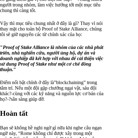
người trong nhóm, làm việc hướng tới một mục tiêu
chung thì càng tốt.
Vậy thì mục tiêu chung nhất ở đây là gì? Thay vì nói
thay mặt cho toàn bộ Proof of Stake Alliance, chúng
tôi sẽ giữ nguyên các từ chính xác của họ:
"
Proof of Stake Alliance là nhóm của các nhà phát
triển, nhà nghiên cứu, người ủng hộ, dự án và
doanh nghiệp đã kết hợp với nhau để cải thiện việc
sử dung Proof of Stake như một cơ chế đồng
thuận.
"
Điểm nổi bật chính ở đây là”blockchaining” trong
tâm trí. Nếu một đội gặp chướng ngại vật, sáu đội
khác?-cùng với các kỹ năng và nguồn lực cơ bản của
họ?-?sẳn sàng giúp đỡ.
Hoàn tất
Bạn sẽ không hề nghi ngờ gì nữa khi nghe câu ngạn
ngữ này, “Rome không chỉ được xây trong một