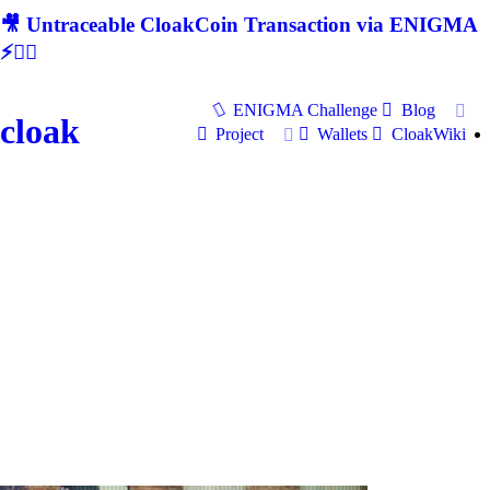
🎥 Untraceable CloakCoin Transaction via ENIGMA
⚡🕵‍♂
ENIGMA Challenge
Blog
cloak
Project
Wallets
CloakWiki