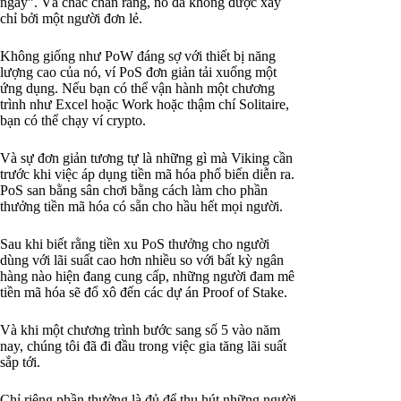
ngày”. Và chắc chắn rằng, nó đã không được xây
chỉ bởi một người đơn lẻ.
Không giống như PoW đáng sợ với thiết bị năng
lượng cao của nó, ví PoS đơn giản tải xuống một
ứng dụng. Nếu bạn có thể vận hành một chương
trình như Excel hoặc Work hoặc thậm chí Solitaire,
bạn có thể chạy ví crypto.
Và sự đơn giản tương tự là những gì mà Viking cần
trước khi việc áp dụng tiền mã hóa phổ biến diễn ra.
PoS san bằng sân chơi bằng cách làm cho phần
thưởng tiền mã hóa có sẵn cho hầu hết mọi người.
Sau khi biết rằng tiền xu PoS thưởng cho người
dùng với lãi suất cao hơn nhiều so với bất kỳ ngân
hàng nào hiện đang cung cấp, những người đam mê
tiền mã hóa sẽ đổ xô đến các dự án Proof of Stake.
Và khi một chương trình bước sang số 5 vào năm
nay, chúng tôi đã đi đầu trong việc gia tăng lãi suất
sắp tới.
Chỉ riêng phần thưởng là đủ để thu hút những người