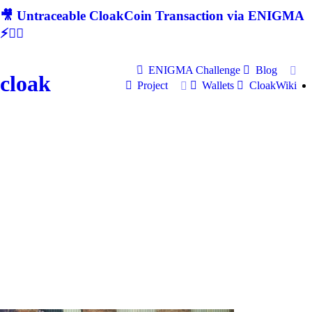
🎥 Untraceable CloakCoin Transaction via ENIGMA
⚡🕵‍♂
ENIGMA Challenge
Blog
cloak
Project
Wallets
CloakWiki