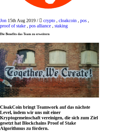
Jon
15th Aug 2019
/
crypto
,
cloakcoin
,
pos
,
proof of stake
,
pos alliance
,
staking
Die Benefits das Team zu erweitern
CloakCoin bringt Teamwork auf das nächste
Level, indem wir uns mit einer
Kryptogemeinschaft vereinigen, die sich zum Ziel
gesetzt hat Blockchains Proof of Stake
Algorithmus zu fördern.