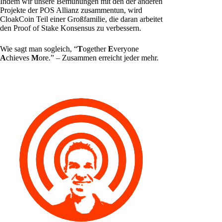
Indem wir unsere Bemühungen mit den der anderen
Projekte der POS Allianz zusammentun, wird
CloakCoin Teil einer Großfamilie, die daran arbeitet
den Proof of Stake Konsensus zu verbessern.
Wie sagt man sogleich, “
T
ogether
E
veryone
A
chieves
M
ore.” – Zusammen erreicht jeder mehr.