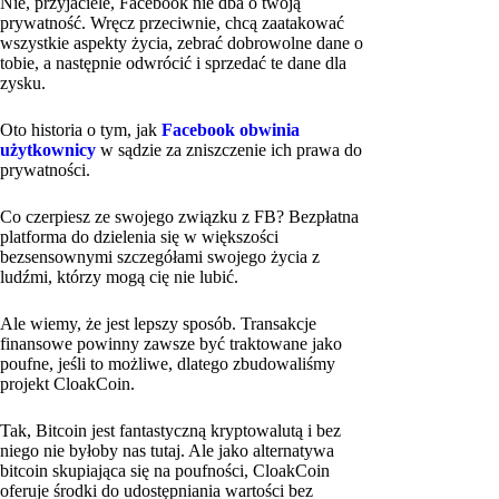
Nie, przyjaciele, Facebook nie dba o twoją
prywatność. Wręcz przeciwnie, chcą zaatakować
wszystkie aspekty życia, zebrać dobrowolne dane o
tobie, a następnie odwrócić i sprzedać te dane dla
zysku.
Oto historia o tym, jak
Facebook obwinia
użytkownicy
w sądzie za zniszczenie ich prawa do
prywatności.
Co czerpiesz ze swojego związku z FB? Bezpłatna
platforma do dzielenia się w większości
bezsensownymi szczegółami swojego życia z
ludźmi, którzy mogą cię nie lubić.
Ale wiemy, że jest lepszy sposób. Transakcje
finansowe powinny zawsze być traktowane jako
poufne, jeśli to możliwe, dlatego zbudowaliśmy
projekt CloakCoin.
Tak, Bitcoin jest fantastyczną kryptowalutą i bez
niego nie byłoby nas tutaj. Ale jako alternatywa
bitcoin skupiająca się na poufności, CloakCoin
oferuje środki do udostępniania wartości bez