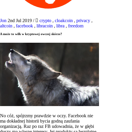
Jon
2nd Jul 2019
/
crypto
,
cloakcoin
,
privacy
,
altcoin
,
facebook
,
libracoin
,
libra
,
freedom
A może to wilk w kryptowej owczej skórze?
No cóż, spójrzmy prawdzie w oczy. Facebook nie
ma dokładnej historii bycia godną zaufania
organizacją. Raz po raz FB udowadnia, że ​​w głębi
duszy ma własne interesy. Jej produkty są bezpłatne,