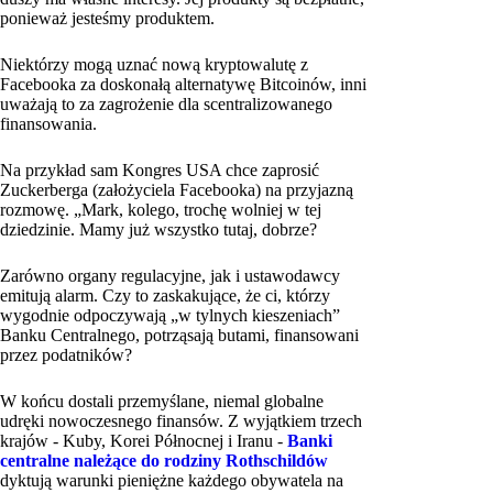
ponieważ jesteśmy produktem.
Niektórzy mogą uznać nową kryptowalutę z
Facebooka za doskonałą alternatywę Bitcoinów, inni
uważają to za zagrożenie dla scentralizowanego
finansowania.
Na przykład sam Kongres USA chce zaprosić
Zuckerberga (założyciela Facebooka) na przyjazną
rozmowę. „Mark, kolego, trochę wolniej w tej
dziedzinie. Mamy już wszystko tutaj, dobrze?
Zarówno organy regulacyjne, jak i ustawodawcy
emitują alarm. Czy to zaskakujące, że ci, którzy
wygodnie odpoczywają „w tylnych kieszeniach”
Banku Centralnego, potrząsają butami, finansowani
przez podatników?
W końcu dostali przemyślane, niemal globalne
udręki nowoczesnego finansów. Z wyjątkiem trzech
krajów - Kuby, Korei Północnej i Iranu -
Banki
centralne należące do rodziny Rothschildów
dyktują warunki pieniężne każdego obywatela na