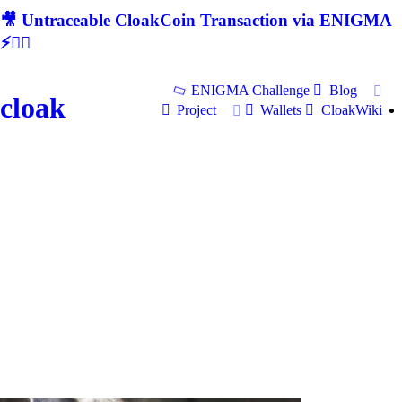
🎥 Untraceable CloakCoin Transaction via ENIGMA
⚡🕵‍♂
ENIGMA Challenge
Blog
cloak
Project
Wallets
CloakWiki