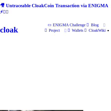
🎥 Untraceable CloakCoin Transaction via ENIGMA
⚡🕵‍♂
ENIGMA Challenge
Blog
cloak
Project
Wallets
CloakWiki