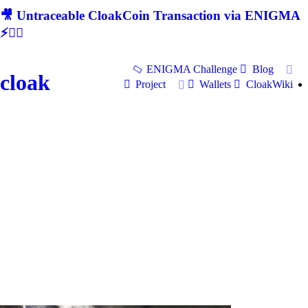
🎥 Untraceable CloakCoin Transaction via ENIGMA
⚡🕵‍♂
ENIGMA Challenge
Blog
cloak
Project
Wallets
CloakWiki