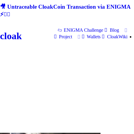
🎥 Untraceable CloakCoin Transaction via ENIGMA
⚡🕵‍♂
ENIGMA Challenge
Blog
cloak
Project
Wallets
CloakWiki