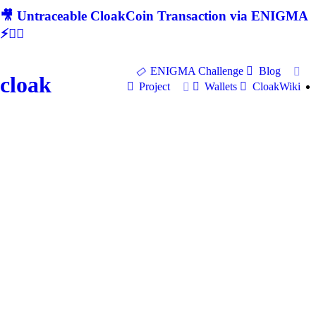
🎥 Untraceable CloakCoin Transaction via ENIGMA
⚡🕵‍♂
ENIGMA Challenge
Blog
cloak
Project
Wallets
CloakWiki