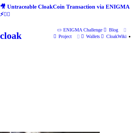
🎥 Untraceable CloakCoin Transaction via ENIGMA
⚡🕵‍♂
ENIGMA Challenge
Blog
cloak
Project
Wallets
CloakWiki