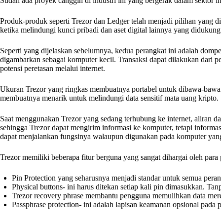
Sudah ada proyek canggih di industri ini yang bergerak dalam sektor in
Produk-produk seperti Trezor dan Ledger telah menjadi pilihan yang d
ketika melindungi kunci pribadi dan aset digital lainnya yang didukung 
Seperti yang dijelaskan sebelumnya, kedua perangkat ini adalah dompe
digambarkan sebagai komputer kecil. Transaksi dapat dilakukan dari pe
potensi peretasan melalui internet.
Ukuran Trezor yang ringkas membuatnya portabel untuk dibawa-bawa
membuatnya menarik untuk melindungi data sensitif mata uang kripto.
Saat menggunakan Trezor yang sedang terhubung ke internet, aliran d
sehingga Trezor dapat mengirim informasi ke komputer, tetapi informas
dapat menjalankan fungsinya walaupun digunakan pada komputer yang te
Trezor memiliki beberapa fitur berguna yang sangat dihargai oleh para
Pin Protection yang seharusnya menjadi standar untuk semua peran
Physical buttons- ini harus ditekan setiap kali pin dimasukkan. T
Trezor recovery phrase membantu pengguna memulihkan data mereka 
Passphrase protection- ini adalah lapisan keamanan opsional pada 