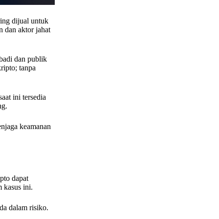
ing dijual untuk
n dan aktor jahat
badi dan publik
ipto; tanpa
at ini tersedia
ng.
menjaga keamanan
pto dapat
 kasus ini.
a dalam risiko.