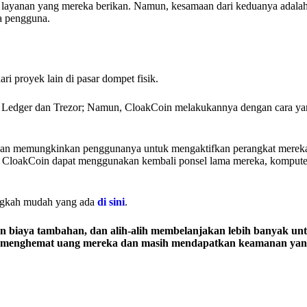
apa layanan yang mereka berikan. Namun, kesamaan dari keduanya adala
na pengguna.
ri proyek lain di pasar dompet fisik.
 Ledger dan Trezor; Namun, CloakCoin melakukannya dengan cara yan
ngan memungkinkan penggunanya untuk mengaktifkan perangkat merek
na CloakCoin dapat menggunakan kembali ponsel lama mereka, kompute
angkah mudah yang ada
di sini
.
biaya tambahan, dan alih-alih membelanjakan lebih banyak un
uk menghemat uang mereka dan masih mendapatkan keamanan yang