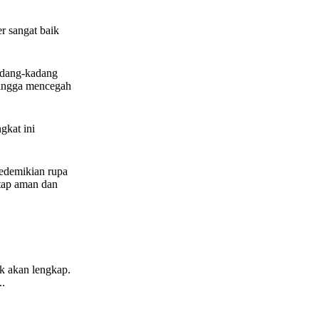
r sangat baik
kadang-kadang
ehingga mencegah
gkat ini
sedemikian rupa
etap aman dan
ak akan lengkap.
..