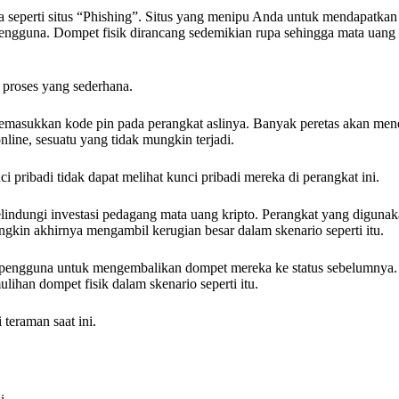
seperti situs “Phishing”. Situs yang menipu Anda untuk mendapatkan 
ngguna. Dompet fisik dirancang sedemikian rupa sehingga mata uang 
 proses yang sederhana.
memasukkan kode pin pada perangkat aslinya. Banyak peretas akan me
line, sesuatu yang tidak mungkin terjadi.
 pribadi tidak dapat melihat kunci pribadi mereka di perangkat ini.
melindungi investasi pedagang mata uang kripto. Perangkat yang diguna
ungkin akhirnya mengambil kerugian besar dalam skenario seperti itu.
pengguna untuk mengembalikan dompet mereka ke status sebelumnya. 
ihan dompet fisik dalam skenario seperti itu.
teraman saat ini.