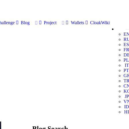
allenge
Blog
Project
Wallets
CloakWiki
E
R
ES
F
D
PL
IT
PT
G
T
C
K
JP
V
ID
HI
Blog Search