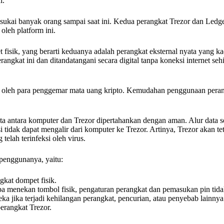
i.
isukai banyak orang sampai saat ini. Kedua perangkat Trezor dan Ledge
oleh platform ini.
t fisik, yang berarti keduanya adalah perangkat eksternal nyata yang 
rangkat ini dan ditandatangani secara digital tanpa koneksi internet s
 oleh para penggemar mata uang kripto. Kemudahan penggunaan peran
ata antara komputer dan Trezor dipertahankan dengan aman. Alur data 
i tidak dapat mengalir dari komputer ke Trezor. Artinya, Trezor akan t
lah terinfeksi oleh virus.
 penggunanya, yaitu:
gkat dompet fisik.
anpa menekan tombol fisik, pengaturan perangkat dan pemasukan pin tid
jika terjadi kehilangan perangkat, pencurian, atau penyebab lainnya
perangkat Trezor.