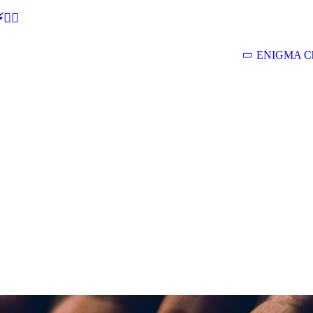
🕵‍♂
ENIGMA Ch