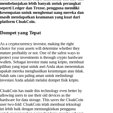
membelanjakan lebih banyak untuk perangkat
seperti Ledger dan Trezor, pengguna memiliki
kesempatan untuk menghemat uang mereka dan
masih mendapatkan keamanan yang kuat dari
platform CloakCoin.
Dompet yang Tepat
As a cryptocurrency investor, making the right
choice for your assets will determine whether they
mature profitably or not. One of the safest ways to
protect your investments is through crypto hardware
wallets. Sebagai investor mata uang kripto, membuat
pilihan yang tepat untuk aset Anda akan menentukan
apakah mereka menghasilkan keuntungan atau tidak.
Salah satu cara paling aman untuk melindungi
investasi Anda adalah melalui dompet fisik kripto.
CloakCoin has made this technology even better by
allowing users to use their old devices as the
hardware for data storage. This saves the CloakCoin
user two-fold: CloakCoin telah membuat teknologi
ini lebih baik dengan memungkinkan pengguna