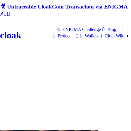
🎥 Untraceable CloakCoin Transaction via ENIGMA
⚡🕵‍♂
ENIGMA Challenge
Blog
cloak
Project
Wallets
CloakWiki