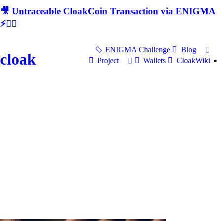
🎥 Untraceable CloakCoin Transaction via ENIGMA
⚡🕵‍♂
ENIGMA Challenge
Blog
cloak
Project
Wallets
CloakWiki