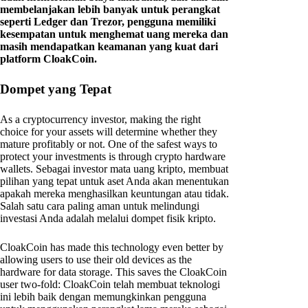
membelanjakan lebih banyak untuk perangkat
seperti Ledger dan Trezor, pengguna memiliki
kesempatan untuk menghemat uang mereka dan
masih mendapatkan keamanan yang kuat dari
platform CloakCoin.
Dompet yang Tepat
As a cryptocurrency investor, making the right
choice for your assets will determine whether they
mature profitably or not. One of the safest ways to
protect your investments is through crypto hardware
wallets. Sebagai investor mata uang kripto, membuat
pilihan yang tepat untuk aset Anda akan menentukan
apakah mereka menghasilkan keuntungan atau tidak.
Salah satu cara paling aman untuk melindungi
investasi Anda adalah melalui dompet fisik kripto.
CloakCoin has made this technology even better by
allowing users to use their old devices as the
hardware for data storage. This saves the CloakCoin
user two-fold: CloakCoin telah membuat teknologi
ini lebih baik dengan memungkinkan pengguna