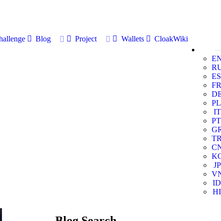
allenge
Blog
Project
Wallets
CloakWiki
E
R
ES
F
D
PL
IT
PT
G
T
C
K
JP
V
ID
HI
Blog Search