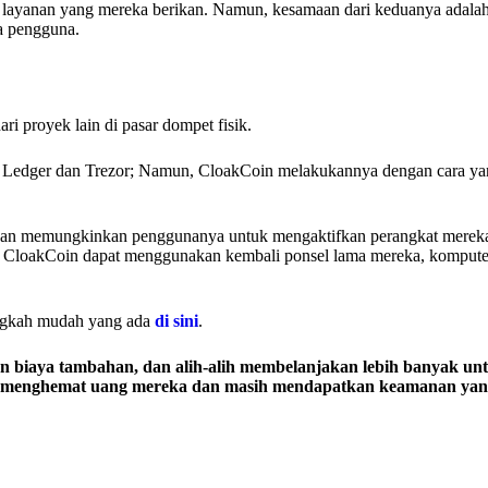
apa layanan yang mereka berikan. Namun, kesamaan dari keduanya adala
na pengguna.
ri proyek lain di pasar dompet fisik.
 Ledger dan Trezor; Namun, CloakCoin melakukannya dengan cara yan
ngan memungkinkan penggunanya untuk mengaktifkan perangkat merek
na CloakCoin dapat menggunakan kembali ponsel lama mereka, kompute
angkah mudah yang ada
di sini
.
biaya tambahan, dan alih-alih membelanjakan lebih banyak un
uk menghemat uang mereka dan masih mendapatkan keamanan yang