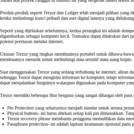
Sudah ada proyek canggih di industri ini yang bergerak dalam sektor in
Produk-produk seperti Trezor dan Ledger telah menjadi pilihan yang d
ketika melindungi kunci pribadi dan aset digital lainnya yang didukung 
Seperti yang dijelaskan sebelumnya, kedua perangkat ini adalah dompe
digambarkan sebagai komputer kecil. Transaksi dapat dilakukan dari pe
potensi peretasan melalui internet.
Ukuran Trezor yang ringkas membuatnya portabel untuk dibawa-bawa
membuatnya menarik untuk melindungi data sensitif mata uang kripto.
Saat menggunakan Trezor yang sedang terhubung ke internet, aliran d
sehingga Trezor dapat mengirim informasi ke komputer, tetapi informas
dapat menjalankan fungsinya walaupun digunakan pada komputer yang te
Trezor memiliki beberapa fitur berguna yang sangat dihargai oleh para
Pin Protection yang seharusnya menjadi standar untuk semua peran
Physical buttons- ini harus ditekan setiap kali pin dimasukkan. T
Trezor recovery phrase membantu pengguna memulihkan data mereka 
Passphrase protection- ini adalah lapisan keamanan opsional pada 