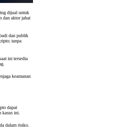
ing dijual untuk
n dan aktor jahat
badi dan publik
ipto; tanpa
at ini tersedia
ng.
menjaga keamanan
pto dapat
 kasus ini.
a dalam risiko.