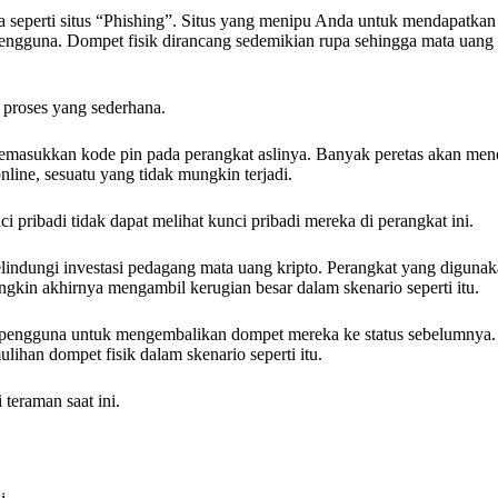
seperti situs “Phishing”. Situs yang menipu Anda untuk mendapatkan 
ngguna. Dompet fisik dirancang sedemikian rupa sehingga mata uang 
 proses yang sederhana.
memasukkan kode pin pada perangkat aslinya. Banyak peretas akan me
line, sesuatu yang tidak mungkin terjadi.
 pribadi tidak dapat melihat kunci pribadi mereka di perangkat ini.
melindungi investasi pedagang mata uang kripto. Perangkat yang diguna
ungkin akhirnya mengambil kerugian besar dalam skenario seperti itu.
pengguna untuk mengembalikan dompet mereka ke status sebelumnya. 
ihan dompet fisik dalam skenario seperti itu.
teraman saat ini.