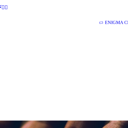
🕵‍♂
ENIGMA Ch