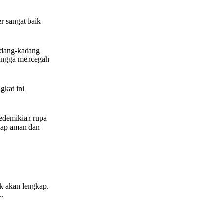
r sangat baik
kadang-kadang
ehingga mencegah
gkat ini
sedemikian rupa
etap aman dan
ak akan lengkap.
..