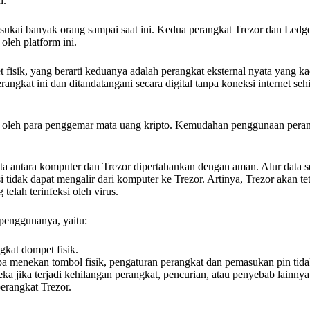
i.
isukai banyak orang sampai saat ini. Kedua perangkat Trezor dan Ledge
oleh platform ini.
t fisik, yang berarti keduanya adalah perangkat eksternal nyata yang 
rangkat ini dan ditandatangani secara digital tanpa koneksi internet s
 oleh para penggemar mata uang kripto. Kemudahan penggunaan peran
ata antara komputer dan Trezor dipertahankan dengan aman. Alur data 
i tidak dapat mengalir dari komputer ke Trezor. Artinya, Trezor akan t
lah terinfeksi oleh virus.
 penggunanya, yaitu:
gkat dompet fisik.
anpa menekan tombol fisik, pengaturan perangkat dan pemasukan pin tid
jika terjadi kehilangan perangkat, pencurian, atau penyebab lainnya
perangkat Trezor.