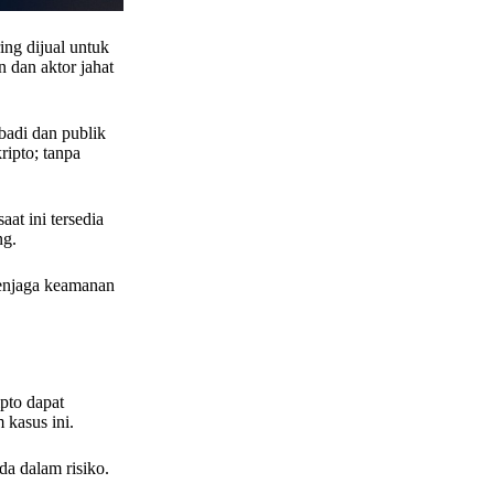
ing dijual untuk
n dan aktor jahat
badi dan publik
ipto; tanpa
at ini tersedia
ng.
menjaga keamanan
pto dapat
 kasus ini.
a dalam risiko.