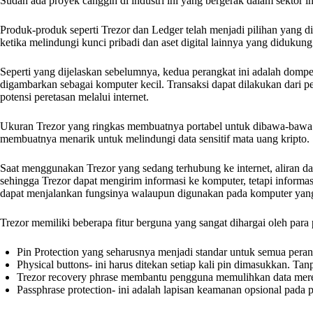
Sudah ada proyek canggih di industri ini yang bergerak dalam sektor in
Produk-produk seperti Trezor dan Ledger telah menjadi pilihan yang d
ketika melindungi kunci pribadi dan aset digital lainnya yang didukung 
Seperti yang dijelaskan sebelumnya, kedua perangkat ini adalah dompe
digambarkan sebagai komputer kecil. Transaksi dapat dilakukan dari pe
potensi peretasan melalui internet.
Ukuran Trezor yang ringkas membuatnya portabel untuk dibawa-bawa
membuatnya menarik untuk melindungi data sensitif mata uang kripto.
Saat menggunakan Trezor yang sedang terhubung ke internet, aliran d
sehingga Trezor dapat mengirim informasi ke komputer, tetapi informas
dapat menjalankan fungsinya walaupun digunakan pada komputer yang te
Trezor memiliki beberapa fitur berguna yang sangat dihargai oleh para
Pin Protection yang seharusnya menjadi standar untuk semua peran
Physical buttons- ini harus ditekan setiap kali pin dimasukkan. T
Trezor recovery phrase membantu pengguna memulihkan data mereka 
Passphrase protection- ini adalah lapisan keamanan opsional pada 