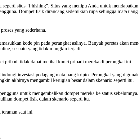
seperti situs “Phishing”. Situs yang menipu Anda untuk mendapatkan 
ngguna. Dompet fisik dirancang sedemikian rupa sehingga mata uang 
 proses yang sederhana.
memasukkan kode pin pada perangkat aslinya. Banyak peretas akan me
line, sesuatu yang tidak mungkin terjadi.
 pribadi tidak dapat melihat kunci pribadi mereka di perangkat ini.
melindungi investasi pedagang mata uang kripto. Perangkat yang diguna
ungkin akhirnya mengambil kerugian besar dalam skenario seperti itu.
pengguna untuk mengembalikan dompet mereka ke status sebelumnya. 
ihan dompet fisik dalam skenario seperti itu.
teraman saat ini.