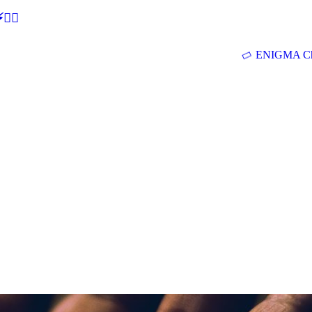
🕵‍♂
ENIGMA Ch