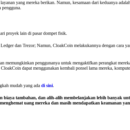
apa layanan yang mereka berikan. Namun, kesamaan dari keduanya adala
na pengguna.
ri proyek lain di pasar dompet fisik.
 Ledger dan Trezor; Namun, CloakCoin melakukannya dengan cara yan
ngan memungkinkan penggunanya untuk mengaktifkan perangkat merek
na CloakCoin dapat menggunakan kembali ponsel lama mereka, kompute
angkah mudah yang ada
di sini
.
biaya tambahan, dan alih-alih membelanjakan lebih banyak un
uk menghemat uang mereka dan masih mendapatkan keamanan yang