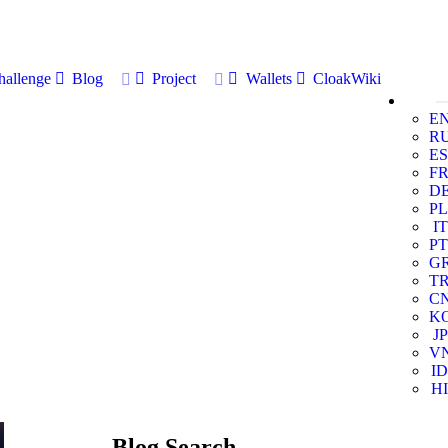
allenge
Blog
Project
Wallets
CloakWiki
E
R
ES
F
D
PL
IT
PT
G
T
C
K
JP
V
ID
HI
Blog Search