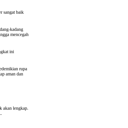
r sangat baik
kadang-kadang
ehingga mencegah
gkat ini
sedemikian rupa
etap aman dan
ak akan lengkap.
..