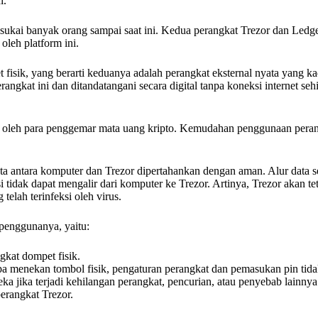
i.
isukai banyak orang sampai saat ini. Kedua perangkat Trezor dan Ledge
oleh platform ini.
t fisik, yang berarti keduanya adalah perangkat eksternal nyata yang 
rangkat ini dan ditandatangani secara digital tanpa koneksi internet s
 oleh para penggemar mata uang kripto. Kemudahan penggunaan peran
ata antara komputer dan Trezor dipertahankan dengan aman. Alur data 
i tidak dapat mengalir dari komputer ke Trezor. Artinya, Trezor akan t
lah terinfeksi oleh virus.
 penggunanya, yaitu:
gkat dompet fisik.
anpa menekan tombol fisik, pengaturan perangkat dan pemasukan pin tid
jika terjadi kehilangan perangkat, pencurian, atau penyebab lainnya
perangkat Trezor.