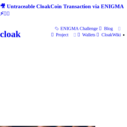
🎥 Untraceable CloakCoin Transaction via ENIGMA
⚡🕵‍♂
ENIGMA Challenge
Blog
cloak
Project
Wallets
CloakWiki