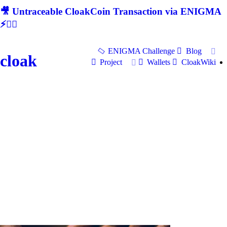
🎥 Untraceable CloakCoin Transaction via ENIGMA
⚡🕵‍♂
ENIGMA Challenge
Blog
cloak
Project
Wallets
CloakWiki