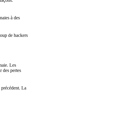
 façons.
naies à des
coup de hackers
naie. Les
r des pertes
t précédent. La