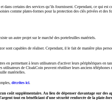
e et dans certains des services qu’ils fournissent. Cependant, ce qui es
choisies comme plates-formes pour la protection des clés privées et des f
xiste un autre projet sur le marché des portefeuilles matériels.
or sont capables de réaliser. Cependant, il le fait de manière plus perso
es en permettant à leurs utilisateurs d'activer leurs périphériques en tan
s utilisateurs de CloakCoin peuvent réutiliser leurs anciens téléphones 
ille matérielles.
simples,
décrites ici
.
aucun coût supplémentaire. Au lieu de dépenser davantage sur des ap
e l'argent tout en bénéficiant d'une sécurité renforcée de la plate-f