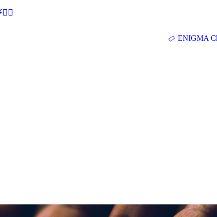
🕵‍♂
ENIGMA Ch