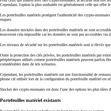
Pour ceux qui traitent avec des crypto-monnaies, la sécurité doit être 
Cependant, l'option la plus souhaitée est généralement celle qui offre le
Les portefeuilles matériels protègent l'authenticité des crypto-monnai
risques.
Les données stockées dans des portefeuilles matériels ne sont accessib
trouveront cela impossible car les données ne sont pas accessibles via 
Les niveaux de sécurité sur les portefeuilles matériels sont si élevés que
Outre la protection des clés privées, les portefeuilles matériels par ex
périphériques utilisés comme portefeuilles matériels peuvent parfois êt
considérables dans de tels scénarios.
Cependant, les portefeuilles matériels ont une fonctionnalité de restaurat
phrase clé utilisée lors de la configuration du portefeuille matériel est ut
Stocker des crypto-monnaies est donc l’une des options les plus sûres da
Portefeuilles matériel existants