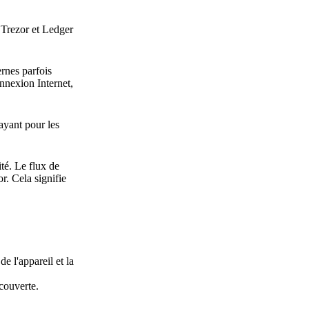
 Trezor et Ledger
ernes parfois
nnexion Internet,
ayant pour les
ité. Le flux de
r. Cela signifie
e l'appareil et la
 couverte.