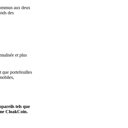
t commun aux deux
onds des
nnalisée et plus
t que portefeuilles
mobiles,
pareils tels que
orme CloakCoin.