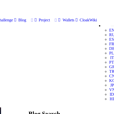
allenge
Blog
Project
Wallets
CloakWiki
E
R
ES
F
D
PL
IT
PT
G
T
C
K
JP
V
ID
HI
Blog Search