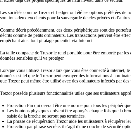
Il existe déjà des projets spécifiques de haut niveau dans ce secteur.
Les sociétés comme Trezor et Ledger ont été les options préférées de no
sont tous deux excellents pour la sauvegarde de clés privées et d’autre
Comme décrit précédemment, ces deux périphériques sont des portefeuille
décrits comme de petits ordinateurs. Les transactions peuvent être effe
empêchant ainsi tout piratage potentiel via Internet.
La taille compacte de Trezor le rend portable pour être emporté par les 
données sensibles qu'il va protéger.
Lorsque vous utilisez Trezor alors que vous êtes connecté à Internet, le
données est tel que le Trezor peut envoyer des informations à l'ordinateu
que Trezor peut même être utilisé avec des ordinateurs infectés par des
Trezor possède plusieurs fonctionnalités utiles que ses utilisateurs app
Protection Pin qui devrait être une norme pour tous les périphériques
Les boutons physiques doivent être appuyés chaque fois que la broch
saisie de la broche ne seront pas terminées.
La phrase de récupération Trezor aide les utilisateurs à récupérer le
Protection par phrase secrète: il s'agit d'une couche de sécurité opti