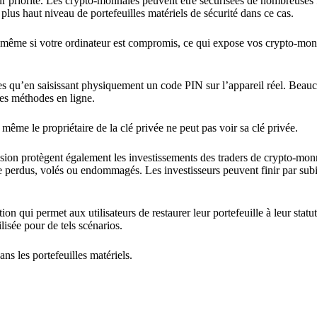
leur priorité. Les crypto-monnaies peuvent être sécurisées de nombreuses
 plus haut niveau de portefeuilles matériels de sécurité dans ce cas.
es même si votre ordinateur est compromis, ce qui expose vos crypto-mon
les qu’en saisissant physiquement un code PIN sur l’appareil réel. Beau
des méthodes en ligne.
 même le propriétaire de la clé privée ne peut pas voir sa clé privée.
tension protègent également les investissements des traders de crypto-mon
re perdus, volés ou endommagés. Les investisseurs peuvent finir par subi
ion qui permet aux utilisateurs de restaurer leur portefeuille à leur statu
ilisée pour de tels scénarios.
ns les portefeuilles matériels.