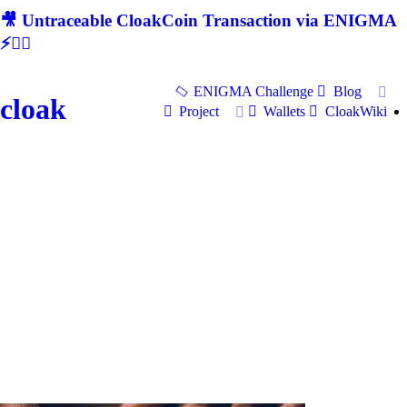
🎥 Untraceable CloakCoin Transaction via ENIGMA
⚡🕵‍♂
ENIGMA Challenge
Blog
cloak
Project
Wallets
CloakWiki