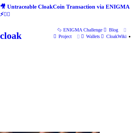
🎥 Untraceable CloakCoin Transaction via ENIGMA
⚡🕵‍♂
ENIGMA Challenge
Blog
cloak
Project
Wallets
CloakWiki