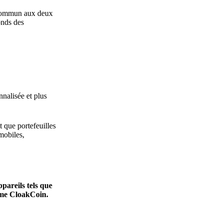
t commun aux deux
onds des
nnalisée et plus
t que portefeuilles
mobiles,
pareils tels que
orme CloakCoin.