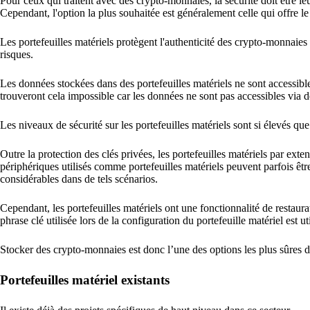
Pour ceux qui traitent avec des crypto-monnaies, la sécurité doit être 
Cependant, l'option la plus souhaitée est généralement celle qui offre le
Les portefeuilles matériels protègent l'authenticité des crypto-monnai
risques.
Les données stockées dans des portefeuilles matériels ne sont accessib
trouveront cela impossible car les données ne sont pas accessibles via 
Les niveaux de sécurité sur les portefeuilles matériels sont si élevés que
Outre la protection des clés privées, les portefeuilles matériels par ex
périphériques utilisés comme portefeuilles matériels peuvent parfois êt
considérables dans de tels scénarios.
Cependant, les portefeuilles matériels ont une fonctionnalité de restaurat
phrase clé utilisée lors de la configuration du portefeuille matériel est ut
Stocker des crypto-monnaies est donc l’une des options les plus sûres da
Portefeuilles matériel existants