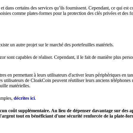
e et dans certains des services qu’ils fournissent. Cependant, ce qui es
choisies comme plates-formes pour la protection des clés privées et des f
xiste un autre projet sur le marché des portefeuilles matériels.
or sont capables de réaliser. Cependant, il le fait de manière plus perso
es en permettant à leurs utilisateurs d'activer leurs périphériques en tan
s utilisateurs de CloakCoin peuvent réutiliser leurs anciens téléphones 
ille matérielles.
simples,
décrites ici
.
aucun coût supplémentaire. Au lieu de dépenser davantage sur des ap
e l'argent tout en bénéficiant d'une sécurité renforcée de la plate-f