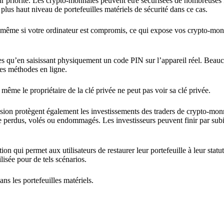
leur priorité. Les crypto-monnaies peuvent être sécurisées de nombreuses
 plus haut niveau de portefeuilles matériels de sécurité dans ce cas.
es même si votre ordinateur est compromis, ce qui expose vos crypto-mon
les qu’en saisissant physiquement un code PIN sur l’appareil réel. Beau
des méthodes en ligne.
 même le propriétaire de la clé privée ne peut pas voir sa clé privée.
tension protègent également les investissements des traders de crypto-mon
re perdus, volés ou endommagés. Les investisseurs peuvent finir par subi
ion qui permet aux utilisateurs de restaurer leur portefeuille à leur statu
ilisée pour de tels scénarios.
ns les portefeuilles matériels.