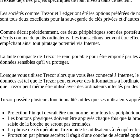
Il existe déjà des projets spécifiques de haut niveau dans ce secteur.
Les sociétés comme Trezor et Ledger ont été les options préférées de no
sont tous deux excellents pour la sauvegarde de clés privées et d’autre
Comme décrit précédemment, ces deux périphériques sont des portefeuille
décrits comme de petits ordinateurs. Les transactions peuvent être effe
empêchant ainsi tout piratage potentiel via Internet.
La taille compacte de Trezor le rend portable pour être emporté par les 
données sensibles qu'il va protéger.
Lorsque vous utilisez Trezor alors que vous êtes connecté à Internet, le
données est tel que le Trezor peut envoyer des informations à l'ordinateu
que Trezor peut même être utilisé avec des ordinateurs infectés par des
Trezor possède plusieurs fonctionnalités utiles que ses utilisateurs app
Protection Pin qui devrait être une norme pour tous les périphériques
Les boutons physiques doivent être appuyés chaque fois que la broch
saisie de la broche ne seront pas terminées.
La phrase de récupération Trezor aide les utilisateurs à récupérer le
Protection par phrase secrète: il s'agit d'une couche de sécurité opti