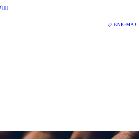
🕵‍♂
ENIGMA Ch