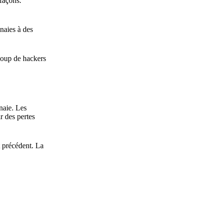
 façons.
naies à des
coup de hackers
naie. Les
r des pertes
t précédent. La