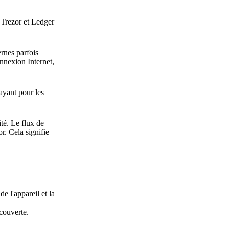
 Trezor et Ledger
ernes parfois
nnexion Internet,
ayant pour les
ité. Le flux de
r. Cela signifie
e l'appareil et la
 couverte.