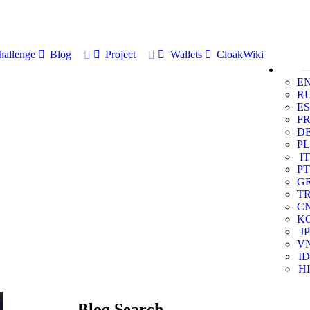
allenge
Blog
Project
Wallets
CloakWiki
E
R
ES
F
D
PL
IT
PT
G
T
C
K
JP
V
ID
HI
Blog Search