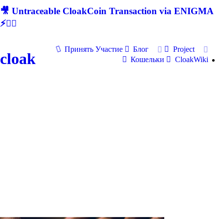
🎥 Untraceable CloakCoin Transaction via ENIGMA
⚡🕵‍♂
Принять Участие
Блог
Project
cloak
Кошельки
CloakWiki