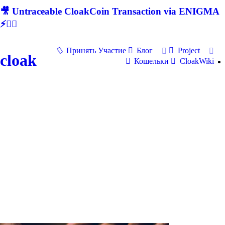
🎥 Untraceable CloakCoin Transaction via ENIGMA
⚡🕵‍♂
Принять Участие
Блог
Project
cloak
Кошельки
CloakWiki