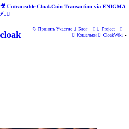
🎥 Untraceable CloakCoin Transaction via ENIGMA
⚡🕵‍♂
Принять Участие
Блог
Project
cloak
Кошельки
CloakWiki