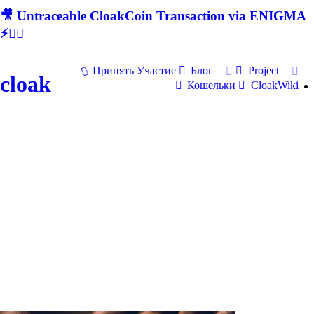
🎥 Untraceable CloakCoin Transaction via ENIGMA
⚡🕵‍♂
Принять Участие
Блог
Project
cloak
Кошельки
CloakWiki