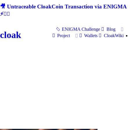
🎥 Untraceable CloakCoin Transaction via ENIGMA
⚡🕵‍♂
ENIGMA Challenge
Blog
cloak
Project
Wallets
CloakWiki