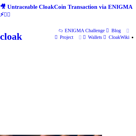
🎥 Untraceable CloakCoin Transaction via ENIGMA
⚡🕵‍♂
ENIGMA Challenge
Blog
cloak
Project
Wallets
CloakWiki