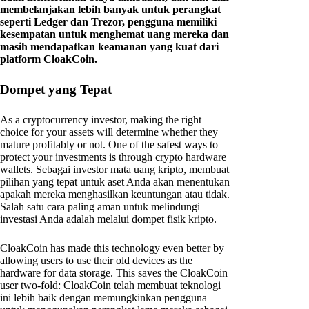
membelanjakan lebih banyak untuk perangkat
seperti Ledger dan Trezor, pengguna memiliki
kesempatan untuk menghemat uang mereka dan
masih mendapatkan keamanan yang kuat dari
platform CloakCoin.
Dompet yang Tepat
As a cryptocurrency investor, making the right
choice for your assets will determine whether they
mature profitably or not. One of the safest ways to
protect your investments is through crypto hardware
wallets. Sebagai investor mata uang kripto, membuat
pilihan yang tepat untuk aset Anda akan menentukan
apakah mereka menghasilkan keuntungan atau tidak.
Salah satu cara paling aman untuk melindungi
investasi Anda adalah melalui dompet fisik kripto.
CloakCoin has made this technology even better by
allowing users to use their old devices as the
hardware for data storage. This saves the CloakCoin
user two-fold: CloakCoin telah membuat teknologi
ini lebih baik dengan memungkinkan pengguna