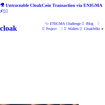
🎥 Untraceable CloakCoin Transaction via ENIGMA
⚡🕵‍♂
ENIGMA Challenge
Blog
cloak
Project
Wallets
CloakWiki