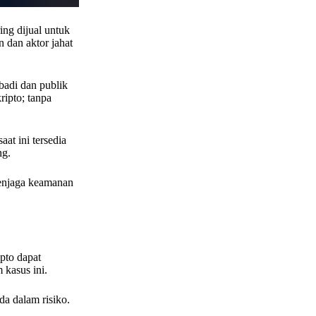
ing dijual untuk
n dan aktor jahat
badi dan publik
ipto; tanpa
at ini tersedia
ng.
menjaga keamanan
pto dapat
 kasus ini.
a dalam risiko.