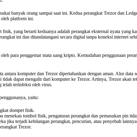
i.
isukai banyak orang sampai saat ini. Kedua perangkat Trezor dan Ledge
oleh platform ini.
t fisik, yang berarti keduanya adalah perangkat eksternal nyata yang 
rangkat ini dan ditandatangani secara digital tanpa koneksi internet s
 oleh para penggemar mata uang kripto. Kemudahan penggunaan peran
ata antara komputer dan Trezor dipertahankan dengan aman. Alur data 
i tidak dapat mengalir dari komputer ke Trezor. Artinya, Trezor akan t
lah terinfeksi oleh virus.
 penggunanya, yaitu:
gkat dompet fisik.
anpa menekan tombol fisik, pengaturan perangkat dan pemasukan pin tid
jika terjadi kehilangan perangkat, pencurian, atau penyebab lainnya
perangkat Trezor.