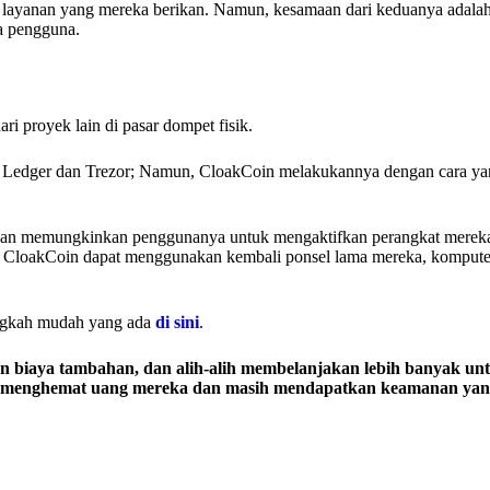
apa layanan yang mereka berikan. Namun, kesamaan dari keduanya adala
na pengguna.
ri proyek lain di pasar dompet fisik.
 Ledger dan Trezor; Namun, CloakCoin melakukannya dengan cara yan
ngan memungkinkan penggunanya untuk mengaktifkan perangkat merek
na CloakCoin dapat menggunakan kembali ponsel lama mereka, kompute
angkah mudah yang ada
di sini
.
biaya tambahan, dan alih-alih membelanjakan lebih banyak un
uk menghemat uang mereka dan masih mendapatkan keamanan yang