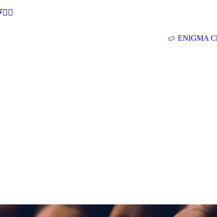
🕵‍♂
ENIGMA Ch