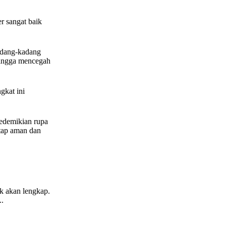
r sangat baik
kadang-kadang
ehingga mencegah
gkat ini
sedemikian rupa
etap aman dan
ak akan lengkap.
..