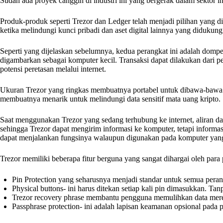
Sudah ada proyek canggih di industri ini yang bergerak dalam sektor in
Produk-produk seperti Trezor dan Ledger telah menjadi pilihan yang d
ketika melindungi kunci pribadi dan aset digital lainnya yang didukung 
Seperti yang dijelaskan sebelumnya, kedua perangkat ini adalah dompe
digambarkan sebagai komputer kecil. Transaksi dapat dilakukan dari pe
potensi peretasan melalui internet.
Ukuran Trezor yang ringkas membuatnya portabel untuk dibawa-bawa
membuatnya menarik untuk melindungi data sensitif mata uang kripto.
Saat menggunakan Trezor yang sedang terhubung ke internet, aliran d
sehingga Trezor dapat mengirim informasi ke komputer, tetapi informas
dapat menjalankan fungsinya walaupun digunakan pada komputer yang te
Trezor memiliki beberapa fitur berguna yang sangat dihargai oleh para
Pin Protection yang seharusnya menjadi standar untuk semua peran
Physical buttons- ini harus ditekan setiap kali pin dimasukkan. T
Trezor recovery phrase membantu pengguna memulihkan data mereka 
Passphrase protection- ini adalah lapisan keamanan opsional pada 