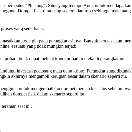
seperti situs “Phishing”. Situs yang menipu Anda untuk mendapatkan 
ngguna. Dompet fisik dirancang sedemikian rupa sehingga mata uang 
 proses yang sederhana.
memasukkan kode pin pada perangkat aslinya. Banyak peretas akan me
line, sesuatu yang tidak mungkin terjadi.
 pribadi tidak dapat melihat kunci pribadi mereka di perangkat ini.
melindungi investasi pedagang mata uang kripto. Perangkat yang diguna
ungkin akhirnya mengambil kerugian besar dalam skenario seperti itu.
pengguna untuk mengembalikan dompet mereka ke status sebelumnya. 
ihan dompet fisik dalam skenario seperti itu.
teraman saat ini.