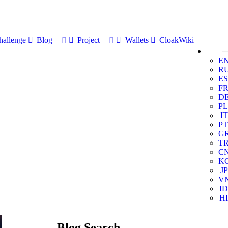
allenge
Blog
Project
Wallets
CloakWiki
E
R
ES
F
D
PL
IT
PT
G
T
C
K
JP
V
ID
HI
Blog Search